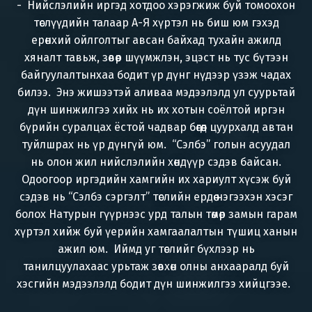
- Нийслэлийн иргэд хотдоо хэрэгжиж буй томоохон
төслүүдийн талаар А-Я хүртэл нь биш юм гэхэд
ерөнхий ойлголтыг авсан байхад тухайн ажилд
хяналт тавьж, зөвөөр шүүмжлэн, эцэст нь тус бүтээн
байгуулалтынхаа бодит үр дүнг нүдээр үзэж чадах
билээ. Энэ жишээтэй аливаа мэдээлэлд ул суурьтай
дүн шинжилгээ хийх нь их хотын соёлтой иргэн
бүрийн суралцах ёстой чадвар бөгөөд цуурхалд автан
туйлшрах нь үр дүнгүй юм. “Сэлбэ” голын асуудал
нь олон жил нийслэлийн хөндүүр сэдэв байсан.
Одоогоор иргэдийн хамгийн их хариулт хүсэж буй
сэдэв нь “Сэлбэ сэргэлт” төслийн ердөө нэгээхэн хэсэг
болох Натурын гүүрнээс урд талын төмөр замын гарам
хүртэл хийж буй үерийн хамгаалалтын түшиц ханын
ажил юм. Иймд уг төслийг бүхлээр нь
танилцуулахаас урьтаж зөвхөн олны анхааралд буй
хэсгийн мэдээлэлд бодит дүн шинжилгээ хийцгээе.