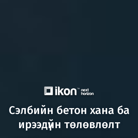
Сэлбийн бетон хана ба
ирээдүйн төлөвлөлт