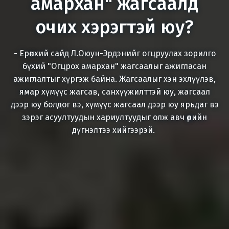
амархан" жагсаалд
очих хэрэгтэй юу?
- Ерөнхий сайд Л.Оюун-Эрдэнийг огцруулах зорилго
бүхий "Огцрох амархан" жагсаалыг ажигласан
ажиглалтыг хүргэж байна. Жагсаалыг хэн эхлүүлэв,
ямар хүмүүс жагсав, санхүүжилттэй юу, жагсаал
дээр юу болдог вэ, хүмүүс жагсаал дээр юу ярьдаг вэ
зэрэг асуултуудын хариултуудыг олж авч өөрийн
дүгнэлтээ хийгээрэй.