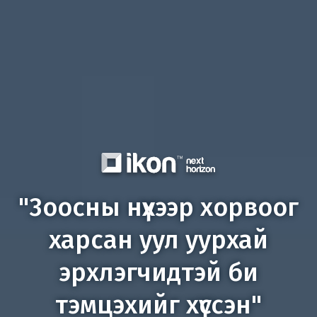
"3оосны нүхээр хорвоог
харсан уул уурхай
эрхлэгчидтэй би
тэмцэхийг хүссэн"