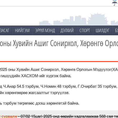
ЗАСАГ
НИЙГЭМ
ЭРҮҮЛ МЭНД
ДЭЛХИЙ
СПОРТ
ШИЛДЭГ
Б
оны Хувийн Ашиг Сонирхол, Хөрөнгө Орл
2025 оны Хувийн Ашиг Сонирхол, Хөрөнгө Орлогын Мэдүүлэг(ХА
н гишүүдийн ХАСХОМ-ийг хүргэж байна.
д Ч.Анар 54.5 тэрбум, Ч.Номин 48 тэрбум, Г.Очирбат 35 тэрбум,
йн хөрөнгөөрөө жагсаалтыг тэргүүлэв.
ь тэрбум төгрөгөөс дээш хөрөнгөтэй байна.
х сурвалж
- 07/02 15цаг) 2025 онд өөрийн хадгаламжаа 568 сая т