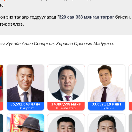
э.
он энэ талаар тодруулахад "
320 сая 333 мянган төгрөг
байсан.
 гэж хэллээ.
ны Хувийн Ашиг Сонирхол, Хөрөнгө Орлогын Мэдүүлэг.