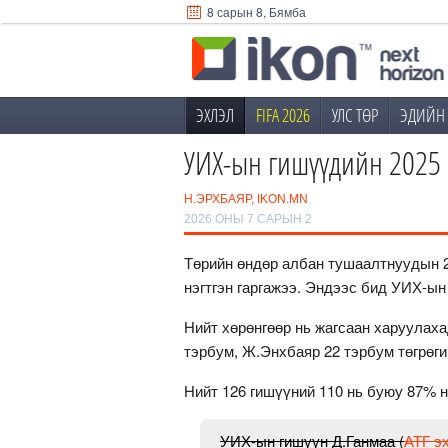
8 сарын 8, Бямба
ЭХЛЭЛ
FIFA 2026
УЛС ТӨР
ЭДИЙН 
УИХ-ын гишүүдийн 2025 
Н.ЭРХБАЯР, IKON.MN
2026 ОНЫ 7 САРЫН 2
Төрийн өндөр албан тушаалтнуудын 
нэгтгэн гаргажээ. Эндээс бид УИХ-ы
Нийт хөрөнгөөр нь жагсаан харуулаха
тэрбум, Ж.Энхбаяр 22 тэрбум төгрөги
Нийт 126 гишүүний 110 нь буюу 87% н
УИХ-ын гишүүн Д.Ганмаа (
АТГ э