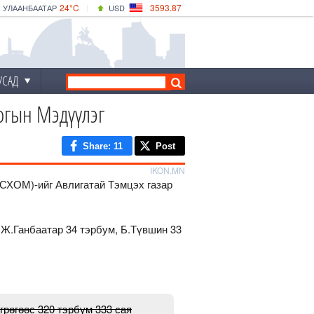
24°C
3593.87
УЛААНБААТАР
USD
|
25°C
ДАРХАН
532.66
CNY
22°C
ЭРДЭНЭТ
4141.04
EUR
УСАД
огын Мэдүүлэг
Share
: 11
Post
IKON.MN
СХОМ)-ийг Авлигатай Тэмцэх газар
 Ж.Ганбаатар 34 тэрбум, Б.Түвшин 33
өгрөгөөс 320 тэрбум 333 сая