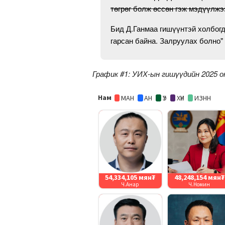
төгрөг болж өссөн гэж мэдүүлжэ
Бид Д.Ганмаа гишүүнтэй холбогд
гарсан байна. Залруулах болно"
График #1: УИХ-ын гишүүдийн 2025 о