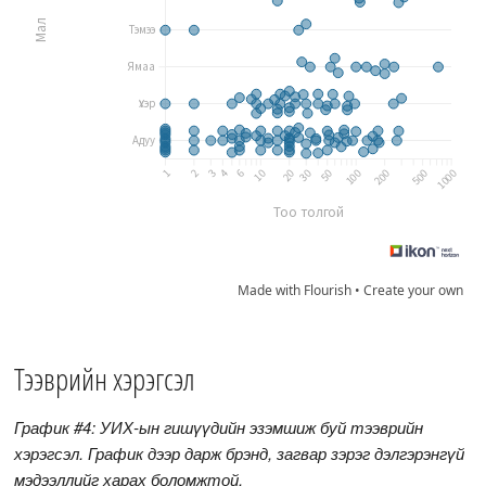
Made with Flourish •
Create your own
Тээврийн хэрэгсэл
График #4: УИХ-ын гишүүдийн эзэмшиж буй тээврийн
хэрэгсэл. График дээр дарж брэнд, загвар зэрэг дэлгэрэнгүй
мэдээллийг харах боломжтой.