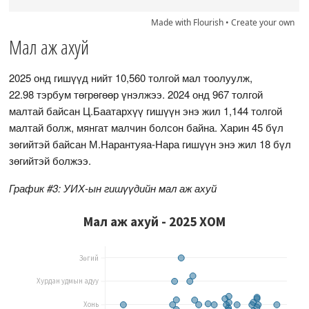
Made with Flourish •
Create your own
Мал аж ахуй
2025 онд гишүүд нийт 10,560 толгой мал тоолуулж,
22.98 тэрбум төгрөгөөр үнэлжээ. 2024 онд 967 толгой
малтай байсан Ц.Баатархүү гишүүн энэ жил 1,144 толгой
малтай болж, мянгат малчин болсон байна. Харин 45 бүл
зөгийтэй байсан М.Нарантуяа-Нара гишүүн энэ жил 18 бүл
зөгийтэй болжээ.
График #3: УИХ-ын гишүүдийн мал аж ахуй