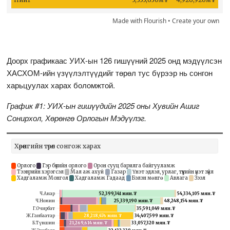
Made with Flourish •
Create your own
Доорх графикаас УИХ-ын 126 гишүүний 2025 онд мэдүүлсэн
ХАСХОМ-ийн үзүүлэлтүүдийг төрөл тус бүрээр нь сонгон
харьцуулах харах боломжтой.
График #1: УИХ-ын гишүүдийн 2025 оны Хувийн Ашиг
Сонирхол, Хөрөнгө Орлогын Мэдүүлэг.