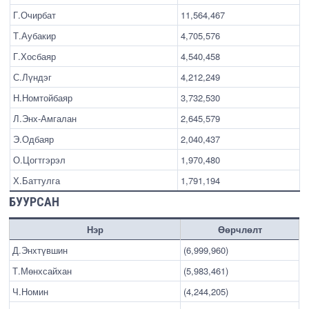
Г.Очирбат
11,564,467
Т.Аубакир
4,705,576
Г.Хосбаяр
4,540,458
С.Лүндэг
4,212,249
Н.Номтойбаяр
3,732,530
Л.Энх-Амгалан
2,645,579
Э.Одбаяр
2,040,437
О.Цогтгэрэл
1,970,480
Х.Баттулга
1,791,194
БУУРСАН
Нэр
Өөрчлөлт
Д.Энхтүвшин
(6,999,960)
Т.Мөнхсайхан
(5,983,461)
Ч.Номин
(4,244,205)