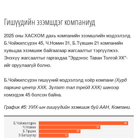
Гишүүдийн эзэмшдэг компаниуд
2025 оны ХАСХОМ дахь компанийн эзэмшлийн мэдээлэлд
Б.Чойжилсүрэн 45, Ч.Номин 31, Б.Түвшин 21 компанийн
хувьцаа эзэмшиж байгаагаар жагсаалтыг тэргүүлжээ.
Энэхүү жагсаалтыг гаргахдаа "Эрдэнэс Таван Толгой ХК"-
ийг оруулаагүй болно.
Б.Чойжилсүрэн гишүүний мэдээлэлд хоёр компани
(Хурд
паркинг центр ХХК, Зүлэгт тал трейд ХХК)
шинээр
нэмэгдэж 45 болсон байна.
График #5: УИХ-ын гишүүдийн эзэмшиж буй ААН, Компани.