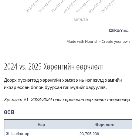
Made with Flourish •
Create your own
2024 vs. 2025 Хөрөнгийн өөрчлөлт
Доорх хүснэгтэд хөрөнгийн хэмжээ нь нэг жилд хамгийн
ихээр өссөн болон буурсан гишүүдийг харуулав.
Хүснэгт #1: 2023-2024 оны хөрөнгийн өөрчлөлт төгрөгөөр
ӨССӨН
Нэр
Өөрчлөлт
Ж.Ганбаатар
23,795,236