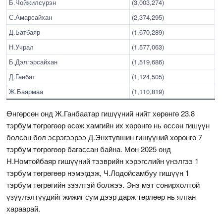
Б.Чойжилсүрэн
(3,003,274)
С.Амарсайхан
(2,374,295)
Д.Батбаяр
(1,670,289)
Н.Учрал
(1,577,063)
Б.Дэлгэрсайхан
(1,519,686)
Д.Ганбат
(1,124,505)
Ж.Баярмаа
(1,110,819)
Өнгөрсөн онд Ж.Ганбаатар гишүүний нийт хөрөнгө 23.8
тэрбум төгрөгөөр өсөж хамгийн их хөрөнгө нь өссөн гишүүн
болсон бол эсрэгээрээ Д.Энхтүвшин гишүүний хөрөнгө 7
тэрбум төгрөгөөр багассан байна. Мөн 2025 онд
Н.Номтойбаяр гишүүний тээврийн хэрэгслийн үнэлгээ 1
тэрбум төгрөгөөр нэмэгдэж, Ч.Лодойсамбуу гишүүн 1
тэрбум төгрөгийн зээлтэй болжээ. Энэ мэт сонирхолтой
үзүүлэлтүүдийг жижиг сум дээр дарж төрлөөр нь ялган
хараарай.