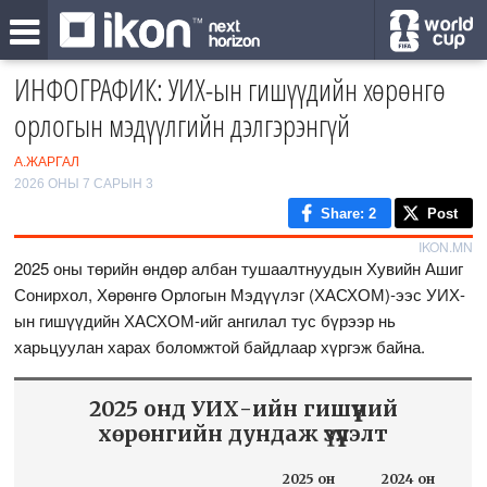
ИНФОГРАФИК: УИХ-ын гишүүдийн хөрөнгө
орлогын мэдүүлгийн дэлгэрэнгүй
A.ЖАРГАЛ
2026 ОНЫ 7 САРЫН 3
Share
: 2
Post
IKON.MN
2025 оны төрийн өндөр албан тушаалтнуудын Хувийн Ашиг
Сонирхол, Хөрөнгө Орлогын Мэдүүлэг (ХАСХОМ)-ээс УИХ-
ын гишүүдийн ХАСХОМ-ийг ангилал тус бүрээр нь
харьцуулан харах боломжтой байдлаар хүргэж байна.