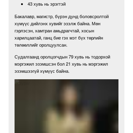
43 хувь нь эрэгтэй
Бакалавр, магистр, бүрэн дунд боловсролтой
хүмүүс дийлэнх хувийг эзэлж байна. Мөн
гэрлэсэн, хамтран амьдрагчтай, хосын
харилцаатай, ганц бие гэх мэт бүх төрлийн
төлөөллийг оролцуулсан.
Судалгаанд оролцогчдын 79 хувь нь тодорхой
мэргэжил эзэмшсэн бол 21 хувь нь мэргэжил
эзэмшээгүй хүмүүс байна.