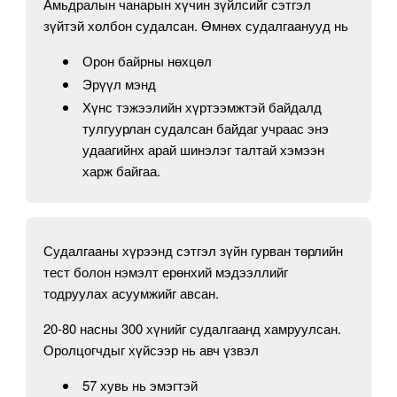
Амьдралын чанарын хүчин зүйлсийг сэтгэл
зүйтэй холбон судалсан. Өмнөх судалгаанууд нь
Орон байрны нөхцөл
Эрүүл мэнд
Хүнс тэжээлийн хүртээмжтэй байдалд
тулгуурлан судалсан байдаг учраас энэ
удаагийнх арай шинэлэг талтай хэмээн
харж байгаа.
Судалгааны хүрээнд сэтгэл зүйн гурван төрлийн
тест болон нэмэлт ерөнхий мэдээллийг
тодруулах асуумжийг авсан.
20-80 насны 300 хүнийг судалгаанд хамруулсан.
Оролцогчдыг хүйсээр нь авч үзвэл
57 хувь нь эмэгтэй