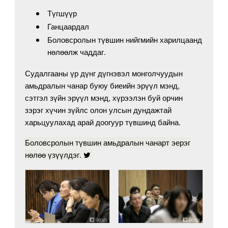
Түгшүүр
Ганцаардал
Боловсролын түвшин нийгмийн харилцаанд
нөлөөлж чаддаг.
Судалгааны үр дүнг дүгнэвэл монголчуудын
амьдралын чанар буюу биеийн эрүүл мэнд,
сэтгэл зүйн эрүүл мэнд, хүрээлэн буй орчин
зэрэг хүчин зүйлс олон улсын дундажтай
харьцуулахад арай доогуур түвшинд байна.
Боловсролын түвшин амьдралын чанарт эерэг
нөлөө үзүүлдэг.