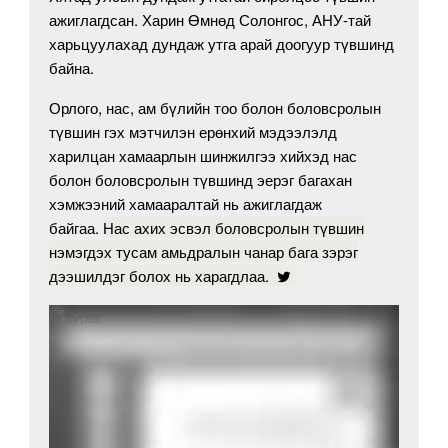
ажиглагдсан. Харин Өмнөд Солонгос, АНУ-тай
харьцуулахад дундаж утга арай доогуур түвшинд
байна.
Орлого, нас, ам бүлийн тоо болон боловсролын
түвшин гэх мэтчилэн ерөнхий мэдээлэлд
харилцан хамаарлын шинжилгээ хийхэд нас
болон боловсролын түвшинд эерэг багахан
хэмжээний хамааралтай нь ажиглагдаж
байгаа.
Нас ахих эсвэл боловсролын түвшин
нэмэгдэх тусам амьдралын чанар бага зэрэг
дээшилдэг болох нь харагдлаа.