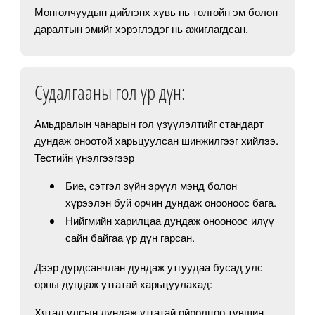
Монголчуудын дийлэнх хувь нь толгойн эм болон
даралтын эмийг хэрэглэдэг нь ажиглагдсан.
Судалгааны гол үр дүн:
Амьдралын чанарын гол үзүүлэлтийг стандарт
дундаж оноотой харьцуулсан шинжилгээг хийлээ.
Тестийн үнэлгээгээр
Бие, сэтгэл зүйн эрүүл мэнд болон
хүрээлэн буй орчин дундаж онооноос бага.
Нийгмийн харилцаа дундаж онооноос илүү
сайн байгаа үр дүн гарсан.
Дээр дурдсанчлан дундаж утгуудаа бусад улс
орны дундаж утгатай харьцуулахад:
Хятад улсын дундаж утгатай ойролцоо түвшин