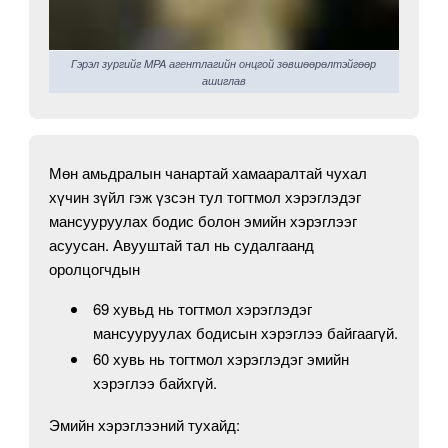
Гэрэл зургийг MPA агентлагийн онцгой зөвшөөрөлтэйгөөр
ашиглав
Мөн амьдралын чанартай хамааралтай чухал
хүчин зүйл гэж үзсэн тул тогтмол хэрэглэдэг
мансууруулах бодис болон эмийн хэрэглээг
асуусан. Авууштай тал нь судалгаанд
оролцогчдын
69 хувьд нь тогтмол хэрэглэдэг
мансууруулах бодисын хэрэглээ байгаагүй.
60 хувь нь тогтмол хэрэглэдэг эмийн
хэрэглээ байхгүй.
Эмийн хэрэглээний тухайд: