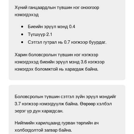
Хүний ганцаардлын түвшин нэг оноогоор
нэмэгдэхэд
Биеийн эрүүл мэнд 0.4
Түгшүүр 2.1
Сэтгэл гутрал нь 0.7 нэгжээр буурдаг.
Харин боловсролын түвшин нэг нэгжээр
нэмэгдэхэд биеийн эрүүл мэнд 3.6 нэгжээр
нэмэгдэх боломжтой нь харагдаж байна.
Боловсролын түвшин сэтгэл зүйн эрүүл мэндийг
3.7 нэгжээр нэмэгдүүлж байна. Өөрөөр хэлбэл
эерэг үр дүн харагдсан.
Нийгмийн харилцаанд гурван төрлийн ач
холбогдолтой загвар байна.