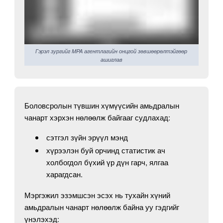
Гэрэл зургийг MPA агентлагийн онцгой зөвшөөрөлтэйгөөр
ашиглав
Боловсролын түвшин хүмүүсийн амьдралын
чанарт хэрхэн нөлөөлж байгааг судлахад:
сэтгэл зүйн эрүүл мэнд
хүрээлэн буй орчинд статистик ач
холбогдол бүхий үр дүн гарч, ялгаа
харагдсан.
Мэргэжил эзэмшсэн эсэх нь тухайн хүний
амьдралын чанарт нөлөөлж байна уу гэдгийг
үнэлэхэд: