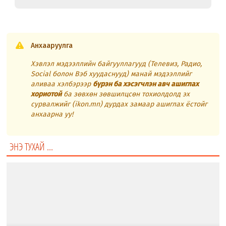
Анхааруулга
Хэвлэл мэдээллийн байгууллагууд (Телевиз, Радио,
Social болон Вэб хуудаснууд) манай мэдээллийг
аливаа хэлбэрээр
бүрэн ба хэсэгчлэн авч ашиглах
хориотой
ба зөвхөн зөвшилцсөн тохиолдолд эх
сурвалжийг (ikon.mn) дурдах замаар ашиглах ёстойг
анхаарна уу!
ЭНЭ ТУХАЙ ...