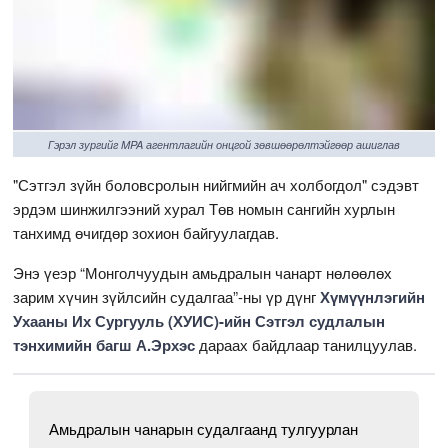
Гэрэл зургийг MPA агентлагийн онцгой зөвшөөрөлтэйгөөр ашиглав
"Сэтгэл зүйн боловсролын нийгмийн ач холбогдол" сэдэвт
эрдэм шинжилгээний хурал Төв номын сангийн хурлын
танхимд өчигдөр зохион байгуулагдав.
Энэ үеэр “Монголчуудын амьдралын чанарт нөлөөлөх
зарим хүчин зүйлсийн судалгаа”-ны үр дүнг
Хүмүүнлэгийн
Ухааны Их Сургууль (ХУИС)-ийн Сэтгэл судлалын
тэнхимийн багш А.Эрхэс
дараах байдлаар танилцуулав.
Амьдралын чанарын судалгаанд тулгуурлан