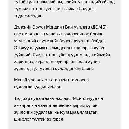
тухайн улс орны нийгэм, эдийн засаг төдийгүй ард
түмний сэтгэл зүйн сайн сайхан байдлыг
тодорхойлдог.
Дэлхийн Эрүүл Мэндийн Байгууллага (ДЭМБ)-
аас амьдралын чанарыг тодорхойлох богино
хэмжээний асуумжийг боловсруулсан байдаг.
Энэхүү асуумж нь амьдралын чанарын хүчин
зүйлсийг бие, сэтгэл зүйн эрүүл мэнд, нийгмийн
харилцаа, хүрээлэн буй орчин гэсэн хүчин
зүйлсэд тулгуурлан судалдаг юм байна.
Манай улсад ч энэ төрлийн томоохон
судалгаануудыг хийсэн.
Тэдгээр судалгааны ажлаас “Монголчуудын
амьдралын чанарт нөлөөлөх зарим хүчин
зүйлсийн судалгаа” нь юугаараа ялгаатай,
шинэлэг талтай вэ гэвэл: