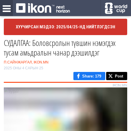
ХУУЧИРСАН МЭДЭЭ: 2025/04/25-НД НИЙТЛЭГДСЭН
СУДАЛГАА: Боловсролын түвшин нэмэгдэх
тусам амьдралын чанар дээшилдэг
П.САЙНЖАРГАЛ, IKON.MN
2025 ОНЫ 4 САРЫН 25
Share
: 179
Post
IKON.MN