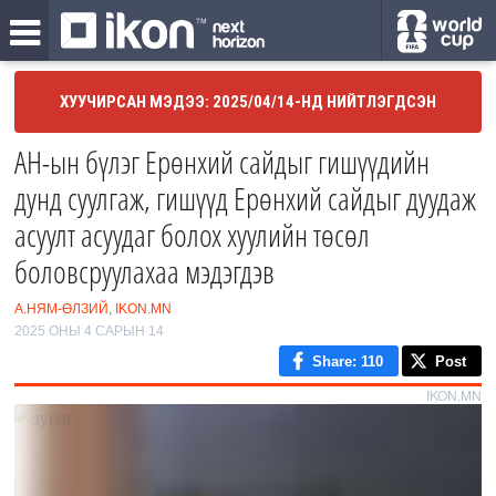
ХУУЧИРСАН МЭДЭЭ: 2025/04/14-НД НИЙТЛЭГДСЭН
АН-ын бүлэг Ерөнхий сайдыг гишүүдийн
дунд суулгаж, гишүүд Ерөнхий сайдыг дуудаж
асуулт асуудаг болох хуулийн төсөл
боловсруулахаа мэдэгдэв
А.НЯМ-ӨЛЗИЙ, IKON.MN
2025 ОНЫ 4 САРЫН 14
Share
: 110
Post
IKON.MN