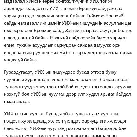
мэдээлэл хийхээ өөрөө сонгож, түүнийг УИХ тойрч
эргэлддэг байдал нь УИХ-ын өмнө Ерөнхий сайд ажлаа
хариуцна гэдэг зарчмыг эвдэж байгаа. Тиймээс Ерөнхий
сайдын мэдээллийг цагийг УИХ-ын гишүүдийн асуулгын цаг
гэж өөрчлөөд Ерөнхий сайд, Засгийн газраас асуудаг болгох
шаардлагатай байна. Ерөнхий сайд өөрийн биеэр хариулт
өгдөг, тухайн асуудлыг хариуцсан сайдаа дагуулж орж
ирдэг зарчим руу шилжихгүй бол парламент хяналтаа тавьж
чадахгүй байна.
Гуравдугаарт, УИХ-ын гишүүдээс бусад этгээд буюу
чуулганы хуралдаанд үг хэлж, мэдээлэл өгч байгаа албан
тушаалтнууд хариуцлагатай байна гэдэг тогтолцоог оруулж
ирэхгүй бол УИХ-ын чуулган дээр илт худал ярьдаг байдал
газар авлаа.
УИХ-ын гишүүдээс бусад албан тушаалтан чуулганы
нэгдсэн хуралдаанд хэлсэн үгэндээ хариуцлага хүлээдэг
байх ёстой. УИХ-ын чуулганд мэдээлэл өгч байгаа албан
тушаалтнуудыг худал мэдээлэл өгөхөөс хамгаалсан