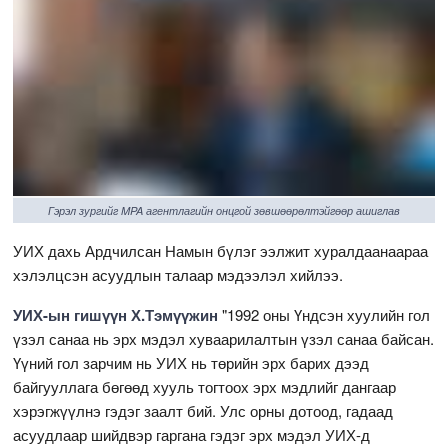
Гэрэл зургийг MPA агентлагийн онцгой зөвшөөрөлтэйгөөр ашиглав
УИХ дахь Ардчилсан Намын бүлэг ээлжит хуралдаанаараа
хэлэлцсэн асуудлын талаар мэдээлэл хийлээ.
УИХ-ын гишүүн Х.Тэмүүжин
"1992 оны Үндсэн хуулийн гол
үзэл санаа нь эрх мэдэл хуваарилалтын үзэл санаа байсан.
Үүний гол зарчим нь УИХ нь төрийн эрх барих дээд
байгууллага бөгөөд хууль тогтоох эрх мэдлийг дангаар
хэрэгжүүлнэ гэдэг заалт бий. Улс орны дотоод, гадаад
асуудлаар шийдвэр гаргана гэдэг эрх мэдэл УИХ-д