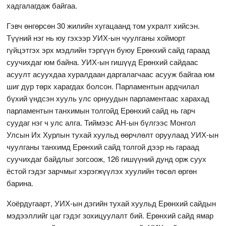
хадгалагдаж байгаа.
Гэвч өнгөрсөн 30 жилийн хугацаанд том ухралт хийсэн.
Түүний нэг нь юу гэхээр УИХ-ын чуулганы хойморт
гүйцэтгэх эрх мэдлийн тэргүүн буюу Ерөнхий сайд гараад
суучихдаг юм байна. УИХ-ын гишүүд Ерөнхий сайдаас
асуулт асуухдаа хуралдаан даргалагчаас асууж байгаа юм
шиг дүр төрх харагдах болсон. Парламентын ардчилал
бүхий үндсэн хууль улс орнуудын парламентаас харахад
парламентын танхимын толгойд Ерөнхий сайд нь гарч
суудаг нэг ч улс алга. Тиймээс АН-ын бүлгээс Монгол
Улсын Их Хурлын тухай хуульд өөрчлөлт оруулаад УИХ-ын
чуулганы танхимд Ерөнхий сайд толгой дээр нь гараад
суучихдаг байдлыг зогсоож, 126 гишүүний дунд орж суух
ёстой гэдэг зарчмыг хэрэгжүүлэх хуулийн төсөл өргөн
барина.
Хоёрдугаарт, УИХ-ын дэгийн тухай хуульд Ерөнхий сайдын
мэдээллийг цаг гэдэг зохицуулалт бий. Ерөнхий сайд ямар