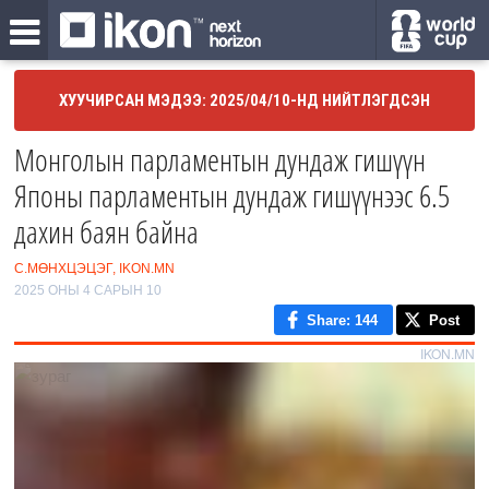
ХУУЧИРСАН МЭДЭЭ: 2025/04/10-НД НИЙТЛЭГДСЭН
Монголын парламентын дундаж гишүүн
Японы парламентын дундаж гишүүнээс 6.5
дахин баян байна
С.МӨНХЦЭЦЭГ, IKON.MN
2025 ОНЫ 4 САРЫН 10
Share
: 144
Post
IKON.MN