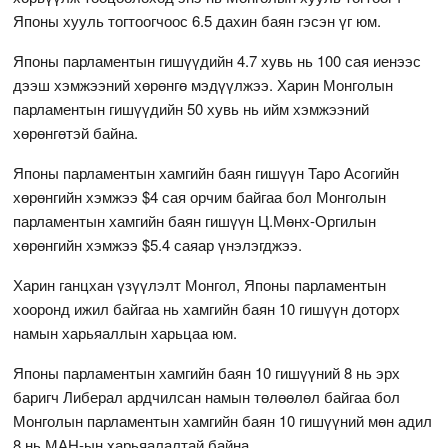
Японы хууль тогтоогчоос 6.5 дахин баян гэсэн үг юм.
Японы парламентын гишүүдийн 4.7 хувь нь 100 сая иенээс
дээш хэмжээний хөрөнгө мэдүүлжээ. Харин Монголын
парламентын гишүүдийн 50 хувь нь ийм хэмжээний
хөрөнгөтэй байна.
Японы парламентын хамгийн баян гишүүн Таро Асогийн
хөрөнгийн хэмжээ $4 сая орчим байгаа бол Монголын
парламентын хамгийн баян гишүүн Ц.Мөнх-Оргилын
хөрөнгийн хэмжээ $5.4 саяар үнэлэгджээ.
Харин ганцхан үзүүлэлт Монгол, Японы парламентын
хооронд ижил байгаа нь хамгийн баян 10 гишүүн доторх
намын харьяаллын харьцаа юм.
Японы парламентын хамгийн баян 10 гишүүний 8 нь эрх
баригч Либерал ардчилсан намын төлөөлөл байгаа бол
Монголын парламентын хамгийн баян 10 гишүүний мөн адил
8 нь МАН-ын харьяалалтай байна.