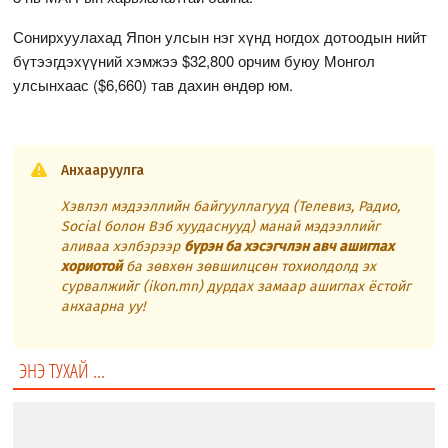
Сонирхуулахад Япон улсын нэг хүнд ногдох дотоодын нийт
бүтээгдэхүүний хэмжээ $32,800 орчим буюу Монгол
улсынхаас ($6,660) тав дахин өндөр юм.
Анхааруулга
Хэвлэл мэдээллийн байгууллагууд (Телевиз, Радио,
Social болон Вэб хуудаснууд) манай мэдээллийг
аливаа хэлбэрээр
бүрэн ба хэсэгчлэн авч ашиглах
хориотой
ба зөвхөн зөвшилцсөн тохиолдолд эх
сурвалжийг (ikon.mn) дурдах замаар ашиглах ёстойг
анхаарна уу!
ЭНЭ ТУХАЙ ...