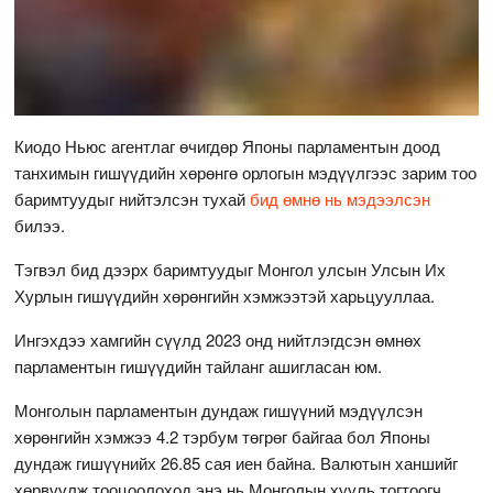
Киодо Ньюс агентлаг өчигдөр Японы парламентын доод
танхимын гишүүдийн хөрөнгө орлогын мэдүүлгээс зарим тоо
баримтуудыг нийтэлсэн тухай
бид өмнө нь мэдээлсэн
билээ.
Тэгвэл бид дээрх баримтуудыг Монгол улсын Улсын Их
Хурлын гишүүдийн хөрөнгийн хэмжээтэй харьцууллаа.
Ингэхдээ хамгийн сүүлд 2023 онд нийтлэгдсэн өмнөх
парламентын гишүүдийн тайланг ашигласан юм.
Монголын парламентын дундаж гишүүний мэдүүлсэн
хөрөнгийн хэмжээ 4.2 тэрбум төгрөг байгаа бол Японы
дундаж гишүүнийх 26.85 сая иен байна. Валютын ханшийг
хөрвүүлж тооцоолоход энэ нь Монголын хууль тогтоогч