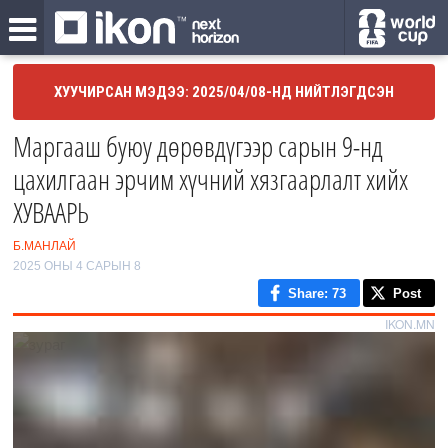
ХУУЧИРСАН МЭДЭЭ: 2025/04/08-НД НИЙТЛЭГДСЭН
Маргааш буюу дөрөвдүгээр сарын 9-нд
цахилгаан эрчим хүчний хязгаарлалт хийх
ХУВААРЬ
Б.МАНЛАЙ
2025 ОНЫ 4 САРЫН 8
Share
: 73
Post
IKON.MN