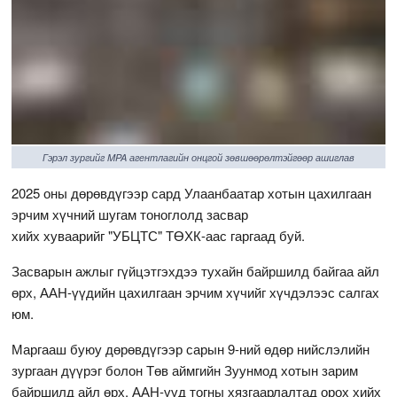
Гэрэл зургийг MPA агентлагийн онцгой зөвшөөрөлтэйгөөр ашиглав
2025 оны дөрөвдүгээр сард Улаанбаатар хотын цахилгаан
эрчим хүчний шугам тоноглолд засвар
хийх хуваарийг "УБЦТС" ТӨХК-аас гаргаад буй.
Засварын ажлыг гүйцэтгэхдээ тухайн байршилд байгаа айл
өрх, ААН-үүдийн цахилгаан эрчим хүчийг хүчдэлээс салгах
юм.
Маргааш буюу дөрөвдүгээр сарын 9-ний өдөр нийслэлийн
зургаан дүүрэг болон Төв аймгийн Зуунмод хотын зарим
байршилд айл өрх, ААН-үүд тогны хязгаарлалтад орох хийх