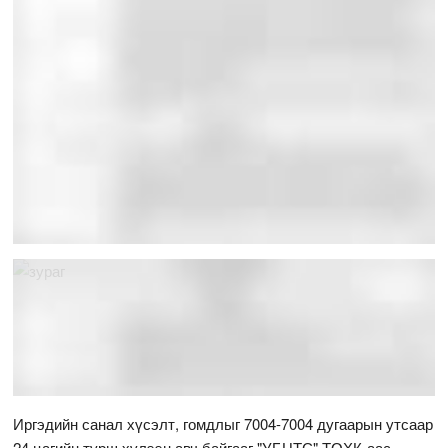
Иргэдийн санал хүсэлт, гомдлыг 7004-7004 дугаарын утсаар
24 цагийн турш хүлээн авч байгааг "УБЦТС" ТӨХК-аас