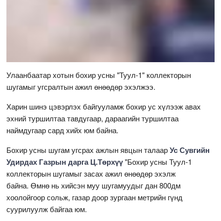
Улаанбаатар хотын бохир усны "Туул-1" коллекторын
шугамыг угсралтын ажил өнөөдөр эхэлжээ.
Харин шинэ цэвэрлэх байгууламж бохир ус хүлээж авах
эхний туршилтаа тавдугаар, дараагийн туршилтаа
наймдугаар сард хийх юм байна.
Бохир усны шугам угсрах ажлын явцын талаар
Ус Сувгийн
Удирдах Газрын дарга Ц.Төрхүү
"Бохир усны Туул-1
коллекторын шугамыг засах ажил өнөөдөр эхэлж
байна. Өмнө нь хийсэн муу шугамуудыг дан 800дм
хоолойгоор сольж, газар доор зургаан метрийн гүнд
суурилуулж байгаа юм.