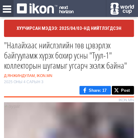
ХУУЧИРСАН МЭДЭЭ: 2025/04/03-НД НИЙТЛЭГДСЭН
"Налайхаас нийслэлийн төв цэвэрлэх
байгууламж хүрэх бохир усны "Туул-1"
коллекторын шугамыг угсарч эхэлж байна"
Д.ЯНЖИНДУЛАМ, IKON.MN
2025 ОНЫ 4 САРЫН 3
Share
: 17
Post
IKON.MN