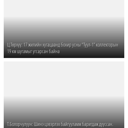
Ц.Төрхүү: 17 жилийн хугацаанд бохир усны "Туул-1” коллекторын
19 км шугамыг угсарсан байна
Т.Болорчулуун: Шинэ цэвэрлэх байгууламж баригдаж дууссан.