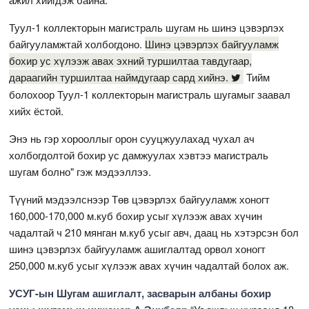
Туул-1 коллекторын магистраль шугам нь шинэ цэвэрлэх
байгууламжтай холбогдоно.
Шинэ цэвэрлэх байгууламж
бохир ус хүлээж авах эхний туршилтаа тавдугаар,
дараагийн туршилтаа наймдугаар сард хийнэ.
Тийм
болохоор Туул-1 коллекторын магистраль шугамыг заавал
хийх ёстой.
Энэ нь гэр хорооллыг орон сууцжуулахад чухал ач
холбогдолтой бохир ус дамжуулах хэвтээ магистраль
шугам болно" гэж мэдээллээ.
Түүний мэдээлснээр Төв цэвэрлэх байгууламж хоногт
160,000-170,000 м.куб бохир усыг хүлээж авах хүчин
чадалтай ч 210 мянган м.куб усыг авч, даац нь хэтэрсэн бол
шинэ цэвэрлэх байгууламж ашиглалтад орвол хоногт
250,000 м.куб усыг хүлээж авах хүчин чадалтай болох аж.
УСУГ-ын Шугам ашиглалт, засварын албаны бохир