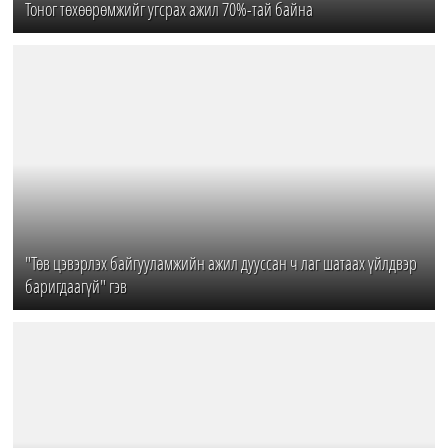
Тоног төхөөрөмжийг угсрах ажил 70%-тай байна
"Төв цэвэрлэх байгууламжийн ажил дууссан ч лаг шатаах үйлдвэр
баригдаагүй" гэв