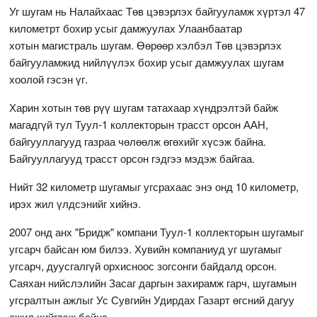
Уг шугам нь Налайхаас Төв цэвэрлэх байгууламж хүртэл 47
километрт бохир усыг дамжуулах Улаанбаатар
хотын магистраль шугам. Өөрөөр хэлбэл Төв цэвэрлэх
байгууламжид нийлүүлэх бохир усыг дамжуулах шугам
хоолой гэсэн үг.
Харин хотын төв рүү шугам татахаар хүндрэлтэй байж
магадгүй тул Туул-1 коллекторын трасст орсон ААН,
байгууллагууд газраа чөлөөлж өгөхийг хүсэж байна.
Байгууллагууд трасст орсон гэдгээ мэдэж байгаа.
Нийт 32 километр шугамыг угсрахаас энэ онд 10 километр,
ирэх жил үлдсэнийг хийнэ.
2007 онд анх "Бридж" компани Туул-1 коллекторын шугамыг
угсарч байсан юм билээ. Хувийн компаниуд уг шугамыг
угсарч, дуусгалгүй орхисноос зогсонги байдалд орсон.
Саяхан нийслэлийн Засаг даргын захирамж гарч, шугамын
угсралтын ажлыг Ус Сувгийн Удирдах Газарт өгсний дагуу
ажил хийгдэж байна.