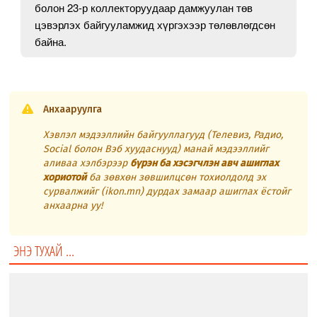
болон 23-р коллекторуудаар дамжуулан төв
цэвэрлэх байгууламжид хүргэхээр төлөвлөгдсөн
байна.
Анхааруулга
Хэвлэл мэдээллийн байгууллагууд (Телевиз, Радио,
Social болон Вэб хуудаснууд) манай мэдээллийг
аливаа хэлбэрээр
бүрэн ба хэсэгчлэн авч ашиглах
хориотой
ба зөвхөн зөвшилцсөн тохиолдолд эх
сурвалжийг (ikon.mn) дурдах замаар ашиглах ёстойг
анхаарна уу!
ЭНЭ ТУХАЙ ...