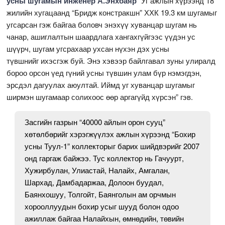
усны шугамын инженер А.Энхбаяр
“Уг ажлын хүрээнд 18
жилийн хугацаанд “Бридж констракшн” ХХК 19.3 км шугамыг
угсарсан гэж байгаа боловч энэхүү хуванцар шугам нь
чанар, ашиглалтын шаардлага хангахгүйгээс үүдэн ус
шүүрч, шугам угсрахаар ухсан нүхэн дэх усны
түвшнийг ихэсгэж буй. Энэ хэвээр байлгавал зуны улиралд
бороо орсон үед гүний усны түвшин улам бүр нэмэгдэн,
эрсдэл дагуулах аюултай. Иймд уг хуванцар шугамыг
ширмэн шугамаар солихоос өөр аргагүйд хүрсэн” гэв.
Засгийн газрын “40000 айлын орон сууц”
хөтөлбөрийг хэрэгжүүлэх ажлын хүрээнд “Бохир
усны Туул-1” коллекторыг барих шийдвэрийг 2007
онд гаргаж байжээ. Тус коллектор нь Гачуурт,
Хужирбулан, Улиастай, Налайх, Амгалан,
Шархад, Дамбадаржаа, Долоон буудал,
Баянхошуу, Толгойт, Баянголын ам орчмын
хорооллуудын бохир усыг шууд болон одоо
ажиллаж байгаа Налайхын, өмнөдийн, төвийн