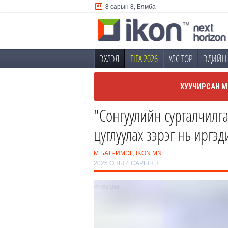
8 сарын 8, Бямба
ЭХЛЭЛ
FIFA 2026
УЛС ТӨР
ЭДИЙН 
ХУУЧИРСАН М
"Сонгуулийн сурталчилга
цуглуулах зэрэг нь иргэ
М.БАТЧИМЭГ, IKON.MN
2025 ОНЫ 4 САРЫН 3