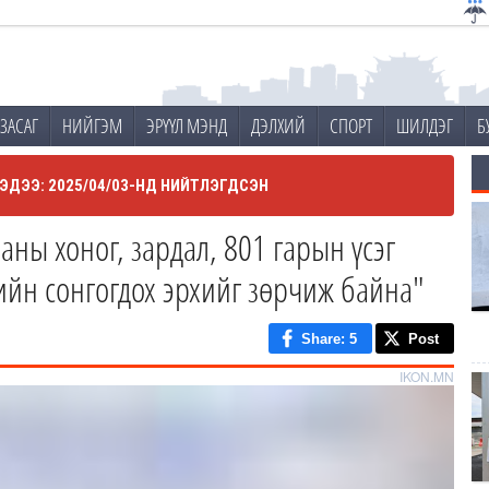
ЗАСАГ
НИЙГЭМ
ЭРҮҮЛ МЭНД
ДЭЛХИЙ
СПОРТ
ШИЛДЭГ
Б
ЭДЭЭ: 2025/04/03-НД НИЙТЛЭГДСЭН
аны хоног, зардал, 801 гарын үсэг
дийн сонгогдох эрхийг зөрчиж байна"
Share
: 5
Post
IKON.MN