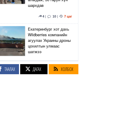
шархдав
4
|
10
|
7 цаг
Екатеринбург хот дахь
Wildberries компанийн
агуулах Украины дроны
цохилтын улмаас
шатжээ
15
|
51
|
8 цаг
ТААЛАХ
ДАГАХ
ХОЛБОХ
Элэгний өөхлөлт
оноштой бол ЗААВАЛ
УНШ
23
|
22 цаг
Кэмбриджийн хөтөлбөр,
гадаад хэл, программын
гүнзгийрүүлсэн
сургалтыг нэг системд