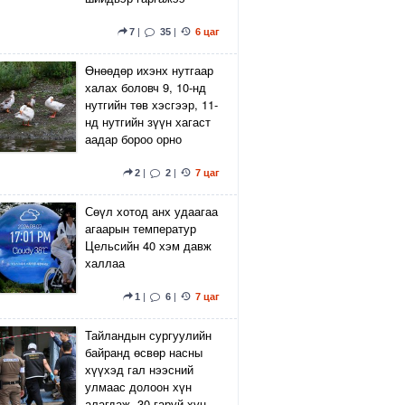
7
|
35
|
6 цаг
Өнөөдөр ихэнх нутгаар
халах боловч 9, 10-нд
нутгийн төв хэсгээр, 11-
нд нутгийн зүүн хагаст
аадар бороо орно
2
|
2
|
7 цаг
Сөүл хотод анх удаагаа
агаарын температур
Цельсийн 40 хэм давж
халлаа
1
|
6
|
7 цаг
Тайландын сургуулийн
байранд өсвөр насны
хүүхэд гал нээсний
улмаас долоон хүн
алагдаж, 30 гаруй хүн