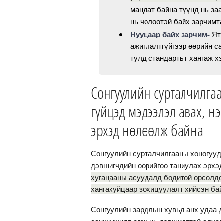
мандат байна түүнд нь за
нь чөлөөтэй байх зарчим
Нууцаар байх зарчим-
Ят
ажиглалтгүйгээр өөрийн с
тулд стандартыг хангаж х
Сонгуулийн сурталчилга
гүйцэд мэдээлэл авах, 
эрхэд нөлөөлж байна
Сонгуулийн сурталчилгааны хоногууд 
дэвшигчдийн өөрийгөө таниулах эрх
хугацааны асуудалд бодитой өрсөлдө
хангахуйцаар зохицуулалт хийсэн бай
Сонгуулийн зардлын хувьд анх удаа 
санхүүжилт өгөх нь дэвшилттэй алха