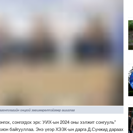
 агентлагийн онцгой зөвшөөрөлтэйгөөр ашиглав
нгох, сонгогдох эрх: УИХ-ын 2024 оны ээлжит сонгууль"
хион байгууллаа. Энэ үеэр ХЭЗК-ын дарга Д.Сүнжид дараах