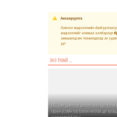
Анхааруулга
Хэвлэл мэдээллийн байгууллагуу
мэдээллийг аливаа хэлбэрээр
б
зөвшилцсөн тохиолдолд эх сурв
уу!
ЭНЭ ТУХАЙ ...
ҮХЦ: Бие даан нэр дэвшигчийн цуглуулах 
гарын үсгийн тоо болон нягтлах цаг хугац