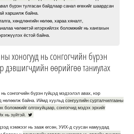
авал бүрэн тулгасан байдлаар санал өгөхийг шаардсан
тай харшилж байна.
галга, хөндлөнгийн нөлөө, хараа хяналт,
аналаа чөлөөтэй илэрхийлэх боломжийг нь хангахын
эрэгжүүлэх ёстой байна.
аны хоногууд нь сонгогчийн бүрэн
нэр дэвшигчдийн өөрийгөө таниулах
нь сонгогчийн бүрэн гүйцэд мэдээлэл авах, нэр
эд нөлөөлж байна. Иймд хуульд
сонгуулийн сурталчилгааны
х боломжийг олгохуйцаар, сонгогчид мэдэх эрхийг
х нь зүйтэй.
дээд хэмжээг нь зааж өгсөн, УИХ-д суусан намуудад
м болсон ч
сонгуулийн зардлын хэмжээ нь ердийн дундаж