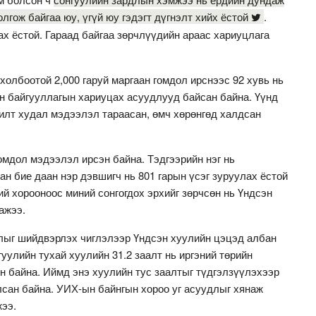
гож байгаа юу, үгүй юу гэдэгт дүгнэлт хийх ёстой
.
х ёстой. Гараад байгаа зөрчлүүдийн араас хариуцлага
холбоотой 2,000 гаруй маргаан гомдол ирснээс 92 хувь нь
йн байгууллагын хариуцах асуудлууд байсан байна. Үүнд
 илт худал мэдээлэл тараасан, өмч хөрөнгөд халдсан
омдол мэдээлэл ирсэн байна. Тэдгээрийн нэг нь
ан бие даан нэр дэвшигч нь 801 гарын үсэг зуруулах ёстой
й хорооноос миний сонгогдох эрхийг зөрчсөн нь Үндсэн
гажээ.
длыг шийдвэрлэх чиглэлээр Үндсэн хуулийн цэцэд албан
уулийн тухай хуулийн 31.2 заалт нь иргэний төрийн
өн байна. Иймд энэ хуулийн тус заалтыг түдгэлзүүлэхээр
сан байна. УИХ-ын байнгын хороо уг асуудлыг хянаж
жээ.