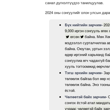
санал дүгнэлтүүдээ танилцуулав.
2024 оны сонгуулийг олон улсын дар
Бүх нийтийн зарчим-
202
9,000 иргэн сонгууль өгөх
өгсөн
байна. Мөн Хө
мэдээлэл сурталчилгаа ав
байна. Оюутан, уртын ээл
өдөр иргэний харьяанд ба
сонгуулиа өгч чадахгүй б
хууль тогтоомжид өөрчлөл
Тэгш эрхийн зарчим-
Зар
төлөөлж байгаа бол өөр нэ
төлөөлж байна. Энэ тооны
ёстой.
Чөлөөтэй байх зарчим-
С
сонгох ёстой ата
л мандаты
учраас чөлөөтэй байх за