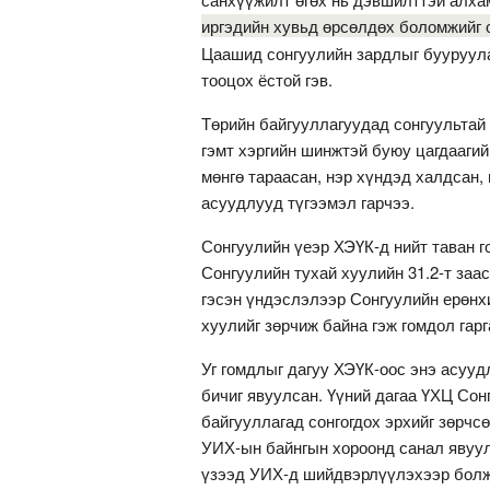
иргэдийн хувьд өрсөлдөх боломжийг ол
Цаашид сонгуулийн зардлыг бууруула
тооцох ёстой гэв.
Төрийн байгууллагуудад сонгуультай 
гэмт хэргийн шинжтэй буюу цагдааги
мөнгө тараасан, нэр хүндэд халдсан,
асуудлууд түгээмэл гарчээ.
Сонгуулийн үеэр ХЭҮК-д нийт таван г
Сонгуулийн тухай хуулийн 31.2-т заас
гэсэн үндэслэлээр Сонгуулийн ерөнхи
хуулийг зөрчиж байна гэж гомдол гар
Уг гомдлыг дагуу ХЭҮК-оос энэ асуу
бичиг явуулсан. Үүний дагаа ҮХЦ Сонг
байгууллагад сонгогдох эрхийг зөрчс
УИХ-ын байнгын хороонд санал явуул
үзээд УИХ-д шийдвэрлүүлэхээр бол