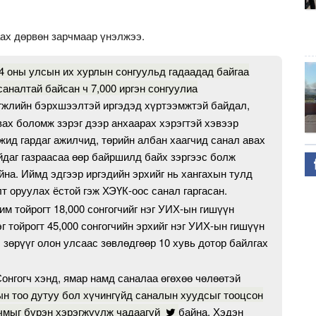
аах дөрвөн зарчмаар үнэлжээ.
4 оны улсын их хурлын сонгуульд гадаадад байгаа
 саналтай байсан ч 7,000 иргэн сонгуулиа
гжлийн бэрхшээлтэй иргэдэд хүртээмжтэй байдал,
ах боломж зэрэг дээр анхаарах хэрэгтэй хэвээр
жид гардаг ажилчид, төрийн албан хаагчид санал авах
йдаг газраасаа өөр байршилд байх зэргээс болж
айна. Иймд эдгээр иргэдийн эрхийг нь хангахын тулд
т оруулах ёстой гэж ХЭҮК-оос санал гаргасан.
им тойрогт 18,000 сонгогчийг нэг УИХ-ын гишүүн
г тойрогт 45,000 сонгогчийн эрхийг нэг УИХ-ын гишүүн
 зөрүүг олон улсаас зөвлөдгөөр 10 хувь дотор байлгах
онгогч хэнд, ямар намд саналаа өгөхөө чөлөөтэй
н тоо дутуу бол хүчингүйд саналын хуудсыг тооцсон
рчмыг бүрэн хэрэгжүүлж чадаагүй
байна. Хэдэн