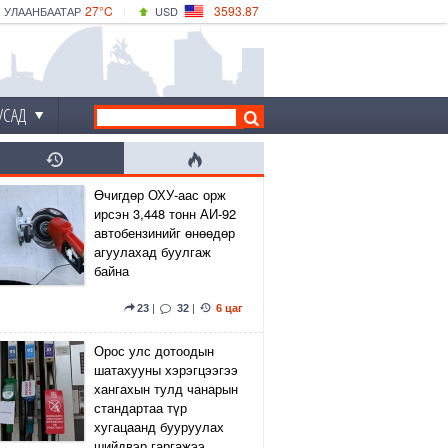
27°C
3593.87
УЛААНБААТАР
USD
|
29°C
ДАРХАН
532.66
CNY
24°C
ЭРДЭНЭТ
4141.04
EUR
УСАД
Өчигдөр ОХУ-аас орж
ирсэн 3,448 тонн АИ-92
автобензинийг өнөөдөр
агуулахад буулгаж
байна
23
|
32
|
6 цаг
Орос улс дотоодын
шатахууны хэрэгцээгээ
хангахын тулд чанарын
стандартаа түр
хугацаанд бууруулах
шийдвэр гаргажээ