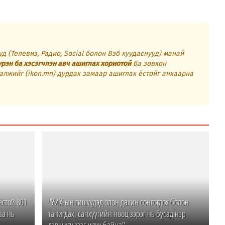
д (Телевиз, Радио, Social болон Вэб хуудаснууд) манай
үрэн ба хэсэгчлэн авч ашиглах хориотой
ба зөвхөн
алжийг (ikon.mn) дурдах замаар ашиглах ёстойг анхаарна
ёстой 801
"УИХ-ын гишүүдэд олон дахин сонгогдох болон
аа нь
танигдах, санхүүгийн нөөц зэрэг нь бусад нэр