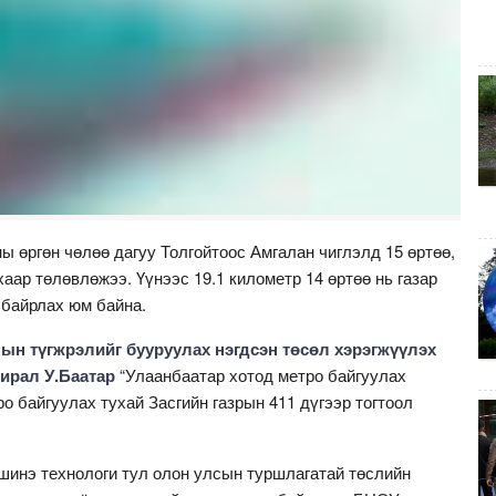
 өргөн чөлөө дагуу Толгойтоос Амгалан чиглэлд 15 өртөө,
хаар төлөвлөжээ. Үүнээс 19.1 километр 14 өртөө нь газар
 байрлах юм байна.
ын түгжрэлийг бууруулах нэгдсэн төсөл хэрэгжүүлэх
ирал У.Баатар
“Улаанбаатар хотод метро байгуулах
о байгуулах тухай Засгийн газрын 411 дүгээр тогтоол
шинэ технологи тул олон улсын туршлагатай төслийн