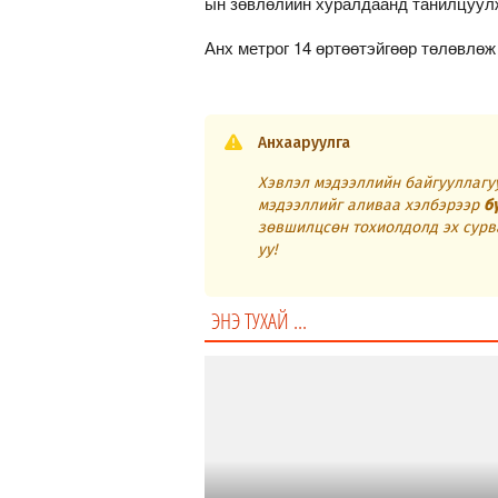
ын зөвлөлийн хуралдаанд танилцуул
Анх метрог 14 өртөөтэйгөөр төлөвлөж
Анхааруулга
Хэвлэл мэдээллийн байгууллагуу
мэдээллийг аливаа хэлбэрээр
б
зөвшилцсөн тохиолдолд эх сурв
уу!
ЭНЭ ТУХАЙ ...