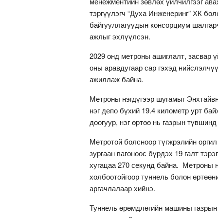
менежментийн зөвлөх үйлчилгээг ава
тэргүүлэгч “Духа Инженеринг” ХК бол
байгууллагуудын консорциум шалгарч
ажлыг эхлүүлсэн.
2029 онд метроны ашиглалт, засвар ү
оны аравдугаар сар гэхэд нийслэлчү
ажиллаж байна.
Метроны нэгдүгээр шугамыг Энхтайвны
нэг депо бүхий 19.4 километр урт бай
доогуур, нэг өртөө нь газрын түвшинд
Метротой болсноор түгжрэлийн оргил 
зургаан вагоноос бүрдэх 19 галт тэрэ
хугацаа 270 секунд байна. Метроны н
холбоотойгоор туннель болон өртөөн
аргачлалаар хийнэ.
Туннель өрөмдлөгийн машины газрын 