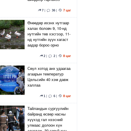
7
|
36
|
7 цаг
Өнөөдөр ихэнх нутгаар
халах боловч 9, 10-нд
нутгийн төв хэсгээр, 11-
нд нутгийн зүүн хагаст
аадар бороо орно
2
|
2
|
8 цаг
Сөүл хотод анх удаагаа
агаарын температур
Цельсийн 40 хэм давж
халлаа
1
|
6
|
8 цаг
Тайландын сургуулийн
байранд өсвөр насны
хүүхэд гал нээсний
улмаас долоон хүн
алагдаж, 30 гаруй хүн