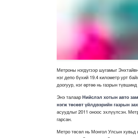
Метроны нэгдүгээр шугамыг Энхтайвны
нэг депо бүхий 19.4 километр урт бай
доогуур, нэг өртөө нь газрын түвшинд
Энэ талаар
Нийслэл хотын авто зам
нэгж төсөвт үйлдвэрийн газрын зах
асуудлыг 2011 оноос эхлүүлсэн. Метр
гарсан.
Метро төсөл нь Монгол Улсын хувьд 