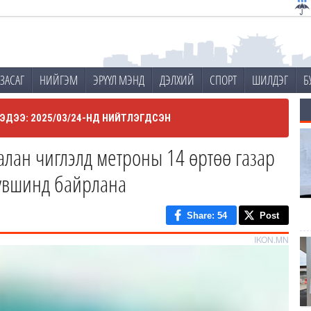
ЗАСАГ
НИЙГЭМ
ЭРҮҮЛ МЭНД
ДЭЛХИЙ
СПОРТ
ШИЛДЭГ
Б
ЭДЭЭ: 2025/03/24-НД НИЙТЛЭГДСЭН
галан чиглэлд метроны 14 өртөө газар
түвшинд байрлана
Share
: 54
Post
IKON.MN