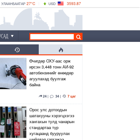
27°C
3593.87
УЛААНБААТАР
USD
|
29°C
ДАРХАН
532.66
CNY
24°C
ЭРДЭНЭТ
4141.04
EUR
УСАД
Өчигдөр ОХУ-аас орж
ирсэн 3,448 тонн АИ-92
автобензинийг өнөөдөр
агуулахад буулгаж
байна
24
|
34
|
7 цаг
Орос улс дотоодын
шатахууны хэрэгцээгээ
хангахын тулд чанарын
стандартаа түр
хугацаанд бууруулах
шийдвэр гаргажээ