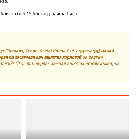
жээ.
 байсан бол 15 болгоод байгаа билээ.
д (Телевиз, Радио, Social болон Вэб хуудаснууд) манай
үрэн ба хэсэгчлэн авч ашиглах хориотой
ба зөвхөн
алжийг (ikon.mn) дурдах замаар ашиглах ёстойг анхаарна