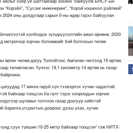
х ажлыг хоёр үе шаттайгаар зохион байгуулж БНСУ-ын
он “Корэйл”, “Сусонг инженеринг”, “Корэй нэшенэл рэйлвей”
 2024 оны долдугаар сарын 5-ны өдөр гэрээ байгуулан
йлчилгээтэй холбогдох зүгшрүүлэлтийн ажил өрнөнө. 2030
үд метрогоор зорчих боломжийг бий болгохын төлөө
 өргөн чөлөө дагуу Толгойтоос Амгалан чиглэлд 15 өртөө,
хаар төлөвлөсөн. Үүнээс 19.1 километр 14 өртөө нь газар
 байрлана.
цагуудад 17 мянга гаруй хүн тээвэрлэх хүчин чадалтай
гтэй байхаар тооцсон ба галт тэрэг хоорондын зорчих
эгдүгээр шугамыг голчлон газар доогуур хийхтэй
ий барилга угсралтын доороос дээш ухах, хучих
гүнд суух түвшин 10-25 метр байхаар тооцсон” гэж НИТХ-