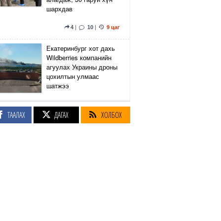
шархдав
4
|
10
|
9 цаг
Екатеринбург хот дахь
Wildberries компанийн
агуулах Украины дроны
цохилтын улмаас
шатжээ
16
|
57
|
9 цаг
ТААЛАХ
ДАГАХ
ХОЛБОХ
Элэгний өөхлөлт
оноштой бол ЗААВАЛ
УНШ
23
|
23 цаг
Кэмбриджийн хөтөлбөр,
гадаад хэл, программын
гүнзгийрүүлсэн
сургалтыг нэг системд