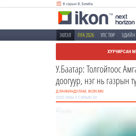
8 сарын 8, Бямба
ЭХЛЭЛ
FIFA 2026
УЛС ТӨР
ЭДИЙН 
ХУУЧИРСАН М
У.Баатар: Толгойтоос Ам
доогуур, нэг нь газрын 
Д.ЯНЖИНДУЛАМ, IKON.MN
2025 ОНЫ 3 САРЫН 24