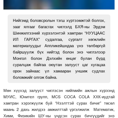
Нийгэмд боловсролын тэгш хүртээмжтэй болгох,
зааг ялгааг багасгах чиглэлд БХЯ-ны Эрдэм
Шинжилгээний хүрээлэнтэй хамтран “НУУЦААС
ИЛ ГАРГАХ” судалгаа, сургалт хөгжлийн
материалуудыг Аппликейшндаа үнэ төлбөргүй
байршуулж бүх нийтэд болон энэ чиглэлээр
Монгол болон Дэлхийн өнцөг булан бүрд
суралцаж байгаа оюутан залууст цаг хугацаа
орон зайнаас үл хамааран уншиж судлах
боломжийг олгож байна.
Мөн хүүхэд залууст чиглэсэн нийгмийн ажлын хүрээнд
MУИС, Юнител групп, MCS COCA COLA ХХК-иудтай
хамтран хэрэгжүүлж буй “Нээлттэй сурах бичиг” төсөл
маань 2 дахь жилдээ амжилттай үргэлжилж Математик,
Хими, Физикийн ШУ-ны үндсэн сурах бичгүүдийг энэ