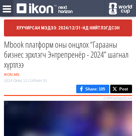
ХУУЧИРСАН МЭДЭЭ: 2024/12/31-НД НИЙТЛЭГДСЭН
Mbook платформ оны онцлох “Гарааны
бизнес эрхлэгч Энтрепренёр - 2024” шагнал
хүртлээ
IKON.MN
2024 ОНЫ 12 САРЫН 31
Share
: 105
Post
СУРТАЛЧИЛГАА