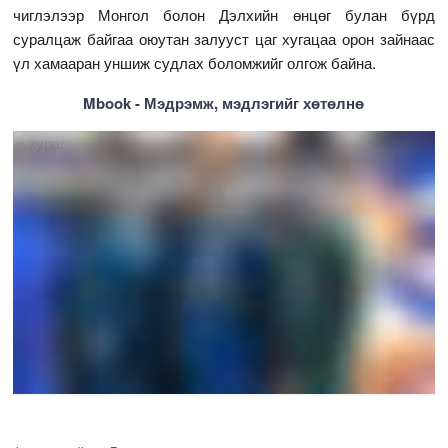
чиглэлээр Монгол болон Дэлхийн өнцөг булан бүрд
суралцаж байгаа оюутан залууст цаг хугацаа орон зайнаас
үл хамааран уншиж судлах боломжийг олгож байна.
Mbook - Мэдрэмж, мэдлэгийг хөтөлнө