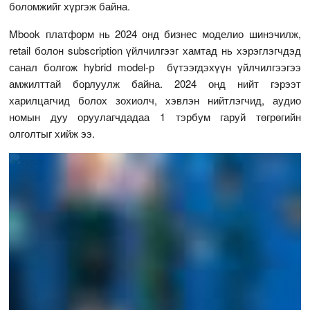
боломжийг хүргэж байна.
Mbook платформ нь 2024 онд бизнес моделио шинэчилж,
retail болон subscription үйлчилгээг хамтад нь хэрэглэгчдэд
санал болгож hybrid model-р бүтээгдэхүүн үйлчилгээгээ
амжилттай борлуулж байна. 2024 онд нийт гэрээт
харилцагчид болох зохиолч, хэвлэн нийтлэгчид, аудио
номын дуу оруулагчдадаа 1 тэрбум гаруй төгрөгийн
олголтыг хийж ээ.