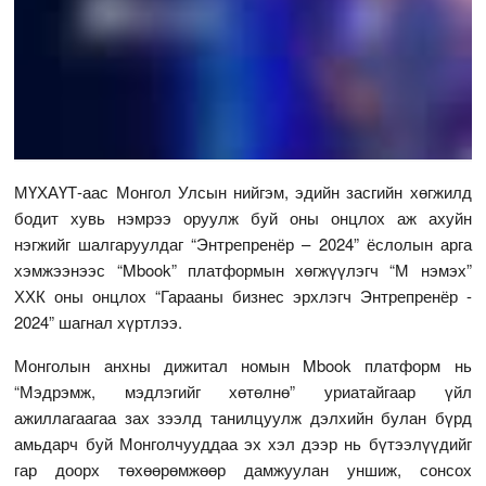
МҮХАҮТ-аас Монгол Улсын нийгэм, эдийн засгийн хөгжилд
бодит хувь нэмрээ оруулж буй оны онцлох аж ахуйн
нэгжийг шалгаруулдаг “Энтрепренёр – 2024” ёслолын арга
хэмжээнээс “Mbook” платформын хөгжүүлэгч “М нэмэх”
ХХК оны онцлох “Гарааны бизнес эрхлэгч Энтрепренёр -
2024” шагнал хүртлээ.
Монголын анхны дижитал номын Mbook платформ нь
“Мэдрэмж, мэдлэгийг хөтөлнө” уриатайгаар үйл
ажиллагаагаа зах зээлд танилцуулж дэлхийн булан бүрд
амьдарч буй Монголчууддаа эх хэл дээр нь бүтээлүүдийг
гар доорх төхөөрөмжөөр дамжуулан уншиж, сонсох