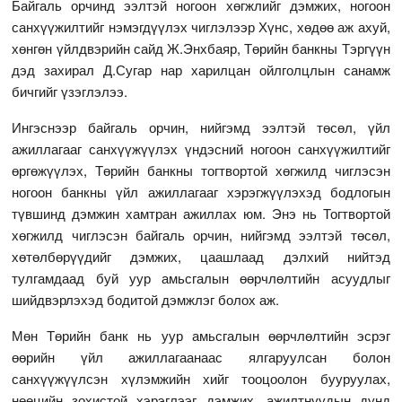
Байгаль орчинд ээлтэй ногоон хөгжлийг дэмжих, ногоон
санхүүжилтийг нэмэгдүүлэх чиглэлээр Хүнс, хөдөө аж ахуй,
хөнгөн үйлдвэрийн сайд Ж.Энхбаяр, Төрийн банкны Тэргүүн
дэд захирал Д.Сугар нар харилцан ойлголцлын санамж
бичгийг үзэглэлээ.
Ингэснээр байгаль орчин, нийгэмд ээлтэй төсөл, үйл
ажиллагааг санхүүжүүлэх үндэсний ногоон санхүүжилтийг
өргөжүүлэх, Төрийн банкны тогтвортой хөгжилд чиглэсэн
ногоон банкны үйл ажиллагааг хэрэгжүүлэхэд бодлогын
түвшинд дэмжин хамтран ажиллах юм. Энэ нь Тогтвортой
хөгжилд чиглэсэн байгаль орчин, нийгэмд ээлтэй төсөл,
хөтөлбөрүүдийг дэмжих, цаашлаад дэлхий нийтэд
тулгамдаад буй уур амьсгалын өөрчлөлтийн асуудлыг
шийдвэрлэхэд бодитой дэмжлэг болох аж.
Мөн Төрийн банк нь уур амьсгалын өөрчлөлтийн эсрэг
өөрийн үйл ажиллагаанаас ялгаруулсан болон
санхүүжүүлсэн хүлэмжийн хийг тооцоолон бууруулах,
нөөцийн зохистой хэрэглээг дэмжих, ажилтнуудын дунд