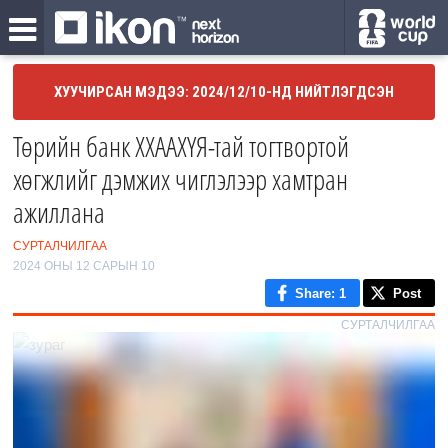
ХУУЧИРСАН МЭДЭЭ: 2024/12/10-НД НИЙТЛЭГДСЭН
Төрийн банк ХХААХҮЯ-тай тогтвортой
хөгжлийг дэмжих чиглэлээр хамтран
ажиллана
СУРТАЛЧИЛГАА
2024 ОНЫ 12 САРЫН 10
Share
: 1
Post
СУРТАЛЧИЛГАА