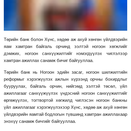
Төрийн банк болон Хүнс, хөдөө аж ахуй хөнгөн үйлдвэрийн
яам хамтран байгаль орчинд ээлтэй ногоон хөгжлийг
дэмжих, ногоон санхүүжилтийг нэмэгдүүлэх чиглэлээр
хамтран ажиллах санамж бичиг байгууллаа.
Төрийн банк нь Ногоон эдийн засаг, ногоон шилжилтийн
реформыг хэрэгжүүлэх ажлын хүрээнд орчны бохирдлыг
бууруулах, байгаль орчин, нийгэмд ээлтэй төсөл, үйл
ажиллагааг санхүүжүүлэх үндэсний ногоон санхүүжилтийг
өргөжүүлэх, тогтвортой хөгжилд чиглэсэн ногоон банкны
үйл ажиллагааг хэрэгжүүлэхээр Хүнс, хөдөө аж ахуй хөнгөн
үйлдвэрийн яамтай бодлогын түвшинд хамтран ажиллахаар
энэхүү санамж бичгийг байгууллаа.