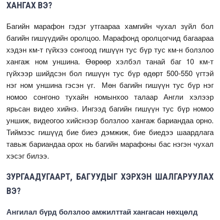
ХАНГАХ ВЭ?
Багийн марафон гэдэг утгаараа хамгийн чухал зүйл бол
багийн гишүүдийн оролцоо. Марафонд оролцогчид багаараа
хэдэн км-т гүйхээ сонгоод гишүүн тус бүр тус км-н болзлоо
хангаж ном уншина. Өөрөөр хэлбэл танай баг 10 км-т
гүйхээр шийдсэн бол гишүүн тус бүр өдөрт 500-550 үгтэй
нэг ном уншина гэсэн үг. Мөн багийн гишүүн тус бүр нэг
номоо сонгоно тухайн номынхоо талаар Англи хэлээр
ярьсан видео хийнэ. Ингээд багийн гишүүн тус бүр номоо
уншиж, видеогоо хийснээр болзлоо хангаж бариандаа орно.
Тиймээс гишүүд бие биеэ дэмжиж, бие биедээ шаардлага
тавьж бариандаа орох нь багийн марафоны бас нэгэн чухал
хэсэг билээ.
ЗУРГААДУГААРТ, БАГУУДЫГ ХЭРХЭН ШАЛГАРУУЛАХ
ВЭ?
Ангилал бүрд болзлоо амжилттай хангасан нөхцөлд