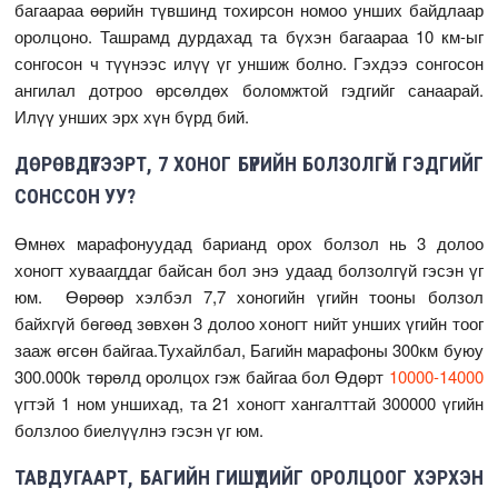
багаараа өөрийн түвшинд тохирсон номоо унших байдлаар
оролцоно. Ташрамд дурдахад та бүхэн багаараа 10 км-ыг
сонгосон ч түүнээс илүү үг уншиж болно. Гэхдээ сонгосон
ангилал дотроо өрсөлдөх боломжтой гэдгийг санаарай.
Илүү унших эрх хүн бүрд бий.
ДӨРӨВДҮГЭЭРТ, 7 ХОНОГ БҮРИЙН БОЛЗОЛГҮЙ ГЭДГИЙГ
СОНССОН УУ?
Өмнөх марафонуудад барианд орох болзол нь 3 долоо
хоногт хуваагддаг байсан бол энэ удаад болзолгүй гэсэн үг
юм. Өөрөөр хэлбэл 7,7 хоногийн үгийн тооны болзол
байхгүй бөгөөд зөвхөн 3 долоо хоногт нийт унших үгийн тоог
зааж өгсөн байгаа.Тухайлбал, Багийн марафоны 300км буюу
300.000k төрөлд оролцох гэж байгаа бол Өдөрт
10000-14000
үгтэй 1 ном уншихад, та 21 хоногт хангалттай 300000 үгийн
болзлоо биелүүлнэ гэсэн үг юм.
ТАВДУГААРТ, БАГИЙН ГИШҮҮДИЙГ ОРОЛЦООГ ХЭРХЭН