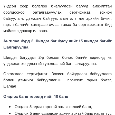
Үндсэн хоёр болзлоо биелүүлсэн багууд амжилттай
оролцсоноо баталгаажуулах сертификат, зохион
байгуулагч, дэмжигч байгууллагын аль нэг эрхийн бичиг,
гарын бэлгийн хамтраар хүлээн авах ба сертификатыг бид
мэйлээр давхар илгээнэ.
Ангилал бүрд 3 Шилдэг баг буюу нийт 15 шилдэг багийг
шалгаруулна
Шилдэг багуудыг 2-р болзол болох багийн видеонд нь
үндэслэн хөндлөнгийн үнэлгээний баг шалгаруулна.
Өргөмжлөл сертификат, Зохион байгуулагч байгууллага
болон дэмжигч байгууллагын нэрэмжит гарын бэлэг,
шагнал
Онцлох багш төрөлд нийт 10 багш
Онцлох 5 админ эрхтэй англи хэлний багш,
Онцлох 5 анги удирдсан админ эрхтэй багш нарыг тус