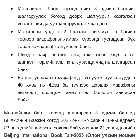
Манлайлагч багш төрөлд нийт 3 админ багшийг
шалгаруулах бөгөөд доорх шалгуурыг харгалзан
үнэлгээний дагуу шалгаруулалт явагдана.
Марафоны үндсэн 2 болзлыг биелүүлсэн багийн
тоогоор (марафоны хамрах хүрээнд тусгагдсан бүх
төрөл хамаарна) тэргүүлсэн байх.
Шилдэг байр, онцлох анги, хамт олон, клуб зэрэг
шагналт төрлийн аль нэгд суралцагчид нь шалгарсан
байх
Багийн уншлагын марафонд чиглүүлж буй багуудын
40 хувь нь 42км ба түүнээс дээших марафоны
ангилалд оролцож, амжилттай болзлоо хангасан
байх;
Манлайлагч багш төрөлд шалгарсан 3 админ багшид
БНХАУ-ын Бээжин хотод 2025 оны 6-р сарын 18-ны өдрөөс
22-ны өдрийн хооронд зохион байгуулагдах 31 дэх удаагийн
Beijing International Book Fair-2025 (Олон улсын номын