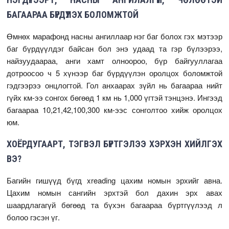
БАГААРАА БҮРДҮҮЛЭХ БОЛОМЖТОЙ
Өмнөх марафонд насны ангиллаар нэг баг болох гэх мэтээр
баг бүрдүүлдэг байсан бол энэ удаад та гэр бүлээрээ,
найзуудаараа, анги хамт олноороо, бүр байгууллагаа
дотроосоо ч 5 хүнээр баг бүрдүүлэн оролцох боломжтой
гэдгээрээ онцлогтой. Гол анхаарах зүйл нь багаараа нийт
гүйх км-ээ сонгох бөгөөд 1 км нь 1,000 үгтэй тэнцэнэ. Ингээд
багаараа 10,21,42,100,300 км-ээс сонголтоо хийж оролцох
юм.
ХОЁРДУГААРТ, ТЭГВЭЛ БҮРТГЭЛЭЭ ХЭРХЭН ХИЙЛГЭХ
ВЭ?
Багийн гишүүд бүгд xreading цахим номын эрхийг авна.
Цахим номын сангийн эрхтэй бол дахин эрх авах
шаардлагагүй бөгөөд та бүхэн багаараа бүртгүүлээд л
болоо гэсэн үг.