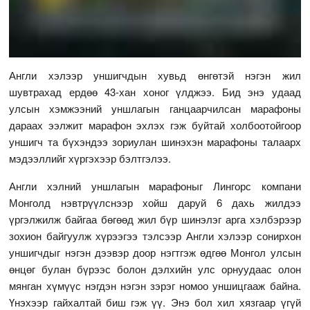
Англи хэлээр уншигчдын хувьд өнгөтэй нэгэн жил
шувтрахад ердөө 43-хан хоног үлджээ. Бид энэ удаад
улсын хэмжээний уншлагын ганцаарчилсан марафоны
дараах ээлжит марафон эхлэх гэж буйтай холбоотойгоор
уншигч та бүхэндээ зориулан шинэхэн марафоны талаарх
мэдээллийг хүргэхээр бэлтгэлээ.
Англи хэлний уншлагын марафоныг Лингорс компани
Монголд нэвтрүүлснээр хойш даруй 6 дахь жилдээ
үргэлжилж байгаа бөгөөд жил бүр шинэлэг арга хэлбэрээр
зохион байгуулж хүрээгээ тэлсээр Англи хэлээр сонирхон
уншигчдыг нэгэн дээвэр доор нэгтгэж өдгөө Монгол улсын
өнцөг булан бүрээс болон дэлхийн улс орнуудаас олон
мянган хүмүүс нэгдэн нэгэн зэрэг номоо уншицгааж байна.
Үнэхээр гайхалтай биш гэж үү. Энэ бол хил хязгаар үгүй