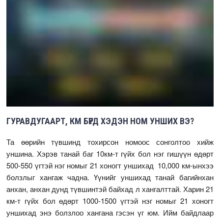
ГУРАВДУГААРТ, КМ БҮРД ХЭДЭН НОМ УНШИХ ВЭ?
Та өөрийн түвшинд тохирсон номоос сонголтоо хийж
уншина. Хэрэв танай баг 10км-т гүйх бол нэг гишүүн өдөрт
500-550 үгтэй нэг номыг 21 хоногт уншихад 10,000 км-ынхээ
болзлыг хангаж чадна. Үүнийг уншихад танай багийнхан
анхан, анхан дунд түвшинтэй байхад л хангалттай. Харин 21
км-т гүйх бол өдөрт 1000-1500 үгтэй нэг номыг 21 хоногт
уншихад энэ болзлоо хангана гэсэн үг юм. Ийм байдлаар