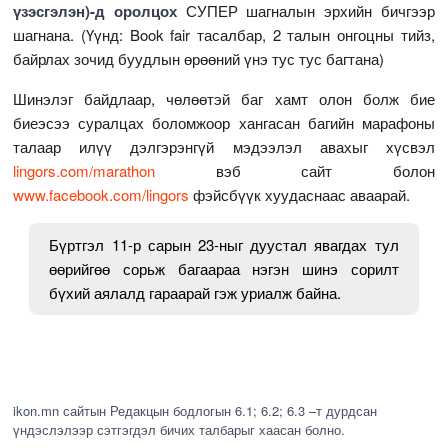
үзэсгэлэн)-д оролцох
СУПЕР шагналын эрхийн бичгээр
шагнана. (Үүнд: Book fair тасалбар, 2 талын онгоцны тийз,
байрлах зочид буудлын өрөөний үнэ тус тус багтана)
Шинэлэг байдлаар, чөлөөтэй баг хамт олон болж бие
биеэсээ суралцах боломжоор хангасан багийн марафоны
талаар илүү дэлгэрэнгүй мэдээлэл авахыг хүсвэл
lingors.com/marathon
вэб сайт болон
www.facebook.com/lingors
фэйсбүүк хуудаснаас аваарай.
Бүртгэл 11-р сарын 23-ныг дуустал явагдах тул
өөрийгөө сорьж багаараа нэгэн шинэ сорилт
бүхий аялалд гараарай гэж уриалж байна.
ikon.mn сайтын Редакцын бодлогын 6.1; 6.2; 6.3 –т дурдсан
үндэслэлээр сэтгэгдэл бичих талбарыг хаасан болно.