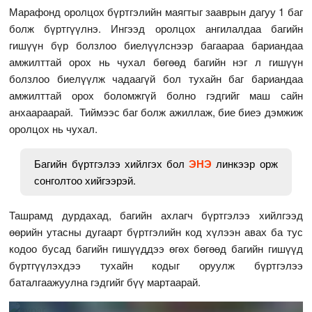
Марафонд оролцох бүртгэлийн маягтыг зааврын дагуу 1 баг
болж бүртгүүлнэ. Ингээд оролцох ангилалдаа багийн
гишүүн бүр болзлоо биелүүлснээр багаараа бариандаа
амжилттай орох нь чухал бөгөөд багийн нэг л гишүүн
болзлоо биелүүлж чадаагүй бол тухайн баг бариандаа
амжилттай орох боломжгүй болно гэдгийг маш сайн
анхаараарай. Тиймээс баг болж ажиллаж, бие биеэ дэмжиж
оролцох нь чухал.
Багийн бүртгэлээ хийлгэх бол
ЭНЭ
линкээр орж
сонголтоо хийгээрэй.
Ташрамд дурдахад, багийн ахлагч бүртгэлээ хийлгээд
өөрийн утасны дугаарт бүртгэлийн код хүлээн авах ба тус
кодоо бусад багийн гишүүддээ өгөх бөгөөд багийн гишүүд
бүртгүүлэхдээ тухайн кодыг оруулж бүртгэлээ
баталгаажуулна гэдгийг бүү мартаарай.