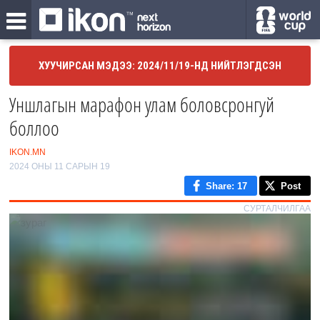
ХУУЧИРСАН МЭДЭЭ: 2024/11/19-НД НИЙТЛЭГДСЭН
Уншлагын марафон улам боловсронгуй
боллоо
IKON.MN
2024 ОНЫ 11 САРЫН 19
Share
: 17
Post
СУРТАЛЧИЛГАА