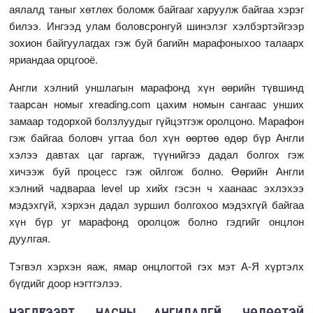
аялалд таныг хөтлөх боломж байгааг харуулж байгаа хэрэг
билээ. Ингээд улам боловсронгуй шинэлэг хэлбэртэйгээр
зохион байгуулагдах гэж буй багийн марафоныхоо талаарх
яриандаа орцгооё.
Англи хэлний уншлагын марафонд хүн өөрийн түвшинд
таарсан номыг xreading.com цахим номын сангаас унших
замаар тодорхой болзлуудыг гүйцэтгэж оролцоно. Марафон
гэж байгаа боловч угтаа бол хүн өөртөө өдөр бүр Англи
хэлээ давтах цаг гаргаж, түүнийгээ дадал болгох гэж
хичээж буй процесс гэж ойлгож болно. Өөрийн Англи
хэлний чадвараа level up хийх гэсэн ч хаанаас эхлэхээ
мэдэхгүй, хэрхэн дадал зуршил болгохоо мэдэхгүй байгаа
хүн бүр уг марафонд оролцож болно гэдгийг онцлон
дуулгая.
Тэгвэл хэрхэн яаж, ямар онцлогтой гэх мэт А-Я хүртэлх
бүгдийг доор нэгтгэлээ.
НЭГДҮГЭЭРТ, НАСНЫ АНГИЛАЛГҮЙ, ЧӨЛӨӨТЭЙ