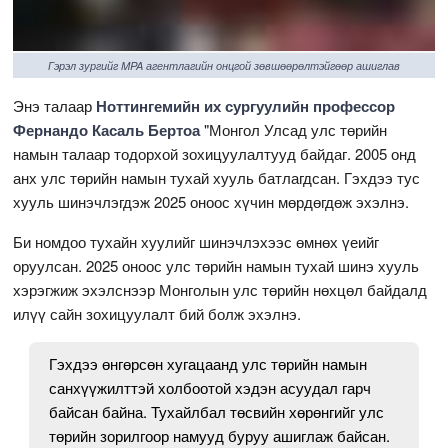
Гэрэл зургийг MPA агентлагийн онцгой зөвшөөрөлтэйгөөр ашиглав
Энэ талаар
Ноттингемийн их сургуулийн профессор
Фернандо Касаль Бертоа
"Монгол Улсад улс төрийн
намын талаар тодорхой зохицуулалтууд байдаг. 2005 онд
анх улс төрийн намын тухай хууль батлагдсан. Гэхдээ тус
хууль шинэчлэгдэж 2025 оноос хүчин мөрдөгдөж эхэлнэ.
Би номдоо тухайн хуулийг шинэчлэхээс өмнөх үеийг
оруулсан. 2025 оноос улс төрийн намын тухай шинэ хууль
хэрэгжиж эхэлснээр Монголын улс төрийн нөхцөл байдалд
илүү сайн зохицуулалт бий болж эхэлнэ.
Гэхдээ өнгөрсөн хугацаанд улс төрийн намын
санхүүжилттэй холбоотой хэдэн асуудал гарч
байсан байна. Тухайлбал төсвийн хөрөнгийг улс
төрийн зорилгоор намууд буруу ашиглаж байсан.