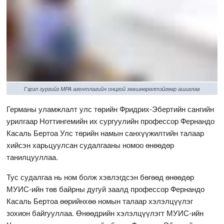
Гэрэл зургийг MPA агентлагийн онцгой зөвшөөрөлтэйгөөр ашиглав
Германы уламжлалт улс төрийн Фридрих-Эбертийн сангийн
урилгаар Ноттингемийн их сургуулийн профессор Фернандо
Касаль Бертоа Улс төрийн намын санхүүжилтийн талаар
хийсэн харьцуулсан судалгааны номоо өнөөдөр
танилцууллаа.
Тус судалгаа нь ном болж хэвлэгдсэн бөгөөд өнөөдөр
МУИС-ийн төв байрны дугуй заалд профессор Фернандо
Касаль Бертоа өөрийнхөө номын талаар хэлэлцүүлэг
зохион байгууллаа. Өнөөдрийн хэлэлцүүлэгт МУИС-ийн