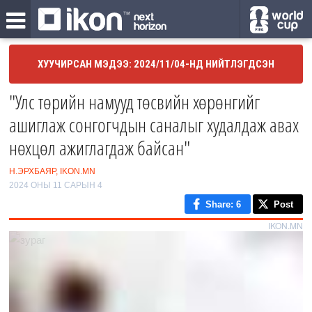
ХУУЧИРСАН МЭДЭЭ: 2024/11/04-НД НИЙТЛЭГДСЭН
"Улс төрийн намууд төсвийн хөрөнгийг
ашиглаж сонгогчдын саналыг худалдаж авах
нөхцөл ажиглагдаж байсан"
Н.ЭРХБАЯР, IKON.MN
2024 ОНЫ 11 САРЫН 4
Share
: 6
Post
IKON.MN