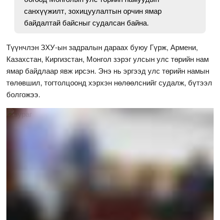
санхүүжилт, зохицуулалтын орчин ямар
байдалтай байсныг судалсан байна.
Түүнчлэн ЗХУ-ын задралын дараах буюу Гүрж, Армени,
Казахстан, Киргизстан, Монгол зэрэг улсын улс төрийн нам
ямар байдлаар явж ирсэн. Энэ нь эргээд улс төрийн намын
төлөвшил, тогтолцоонд хэрхэн нөлөөлснийг судалж, бүтээл
болгожээ.