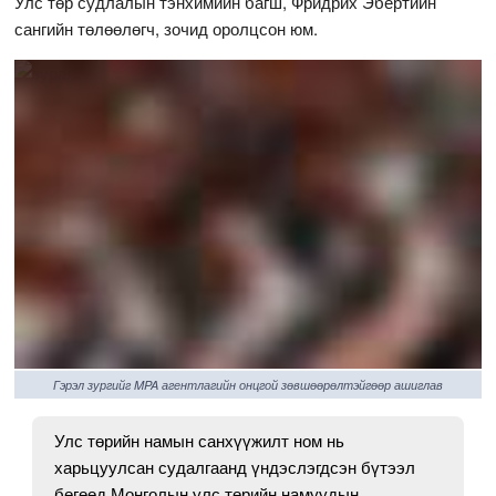
Улс төр судлалын тэнхимийн багш, Фридрих Эбертийн
сангийн төлөөлөгч, зочид оролцсон юм.
Гэрэл зургийг MPA агентлагийн онцгой зөвшөөрөлтэйгөөр ашиглав
Улс төрийн намын санхүүжилт ном нь
харьцуулсан судалгаанд үндэслэгдсэн бүтээл
бөгөөд Монголын улс төрийн намуудын