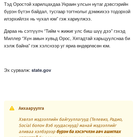
Тэд Оростой харилцахдаа Украин улсын нутаг дэвсгэрийн
бүрэн бүтэн байдал, тусгаар тогтнолыг дэмжихээ тодорхой
илэрхийлэх нь чухал юм” гэж хариулжээ.
Дараа нь сэтгүүлч “Тийм ч жижиг улс биш шүү дээ” гэхэд
Миллер “Хүн амын хувьд Орос, Хятадтай харьцуулснаа би
хэлж байна” гэж хэлснээр уг яриа өндөрлөсөн юм.
Эх сурвалж:
state.gov
Анхааруулга
Хэвлэл мэдээллийн байгууллагууд (Телевиз, Радио,
Social болон Вэб хуудаснууд) манай мэдээллийг
аливаа хэлбэрээр
бүрэн ба хэсэгчлэн авч ашиглах