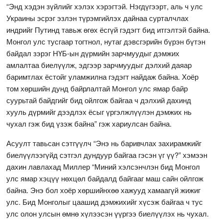
“Энд хэдэн зүйлийг хэлэх хэрэгтэй. Нэгдүгээрт, аль ч улс
Украины эсрэг эзлэн түрэмгийлэх дайнаа сурталчлах
индрийг Путинд тавьж өгөх ёсгүй гэдэгт бид итгэлтэй байна.
Монгол улс тусгаар тогтнол, нутаг дэвсгэрийн бүрэн бүтэн
байдал зэрэг НҮБ-ын дүрмийн зарчмуудыг дэмжих
амлалтаа биелүүлж, эдгээр зарчмуудыг дэлхий даяар
баримтлах ёстойг уламжилна гэдэгт найдаж байна. Хоёр
том хөршийн дунд байрлалтай Монгол улс ямар байр
суурьтай байдгийг бид ойлгож байгаа ч дэлхий дахинд
хууль дүрмийг дээдлэх ёсыг үргэлжлүүлэн дэмжих нь
чухал гэж бид үзэж байна” гэж хариулсан байна.
Асуулт тавьсан сэтгүүлч “Энэ нь баривчлах захирамжийг
биелүүлээгүйд сэтгэл дундуур байгаа гэсэн үг үү?” хэмээн
дахин лавлахад Миллер “Миний хэлсэнчлэн бид Монгол
улс ямар хэцүү нөхцөл байдалд байгааг маш сайн ойлгож
байна. Энэ бол хоёр хөршийнхөө хажууд хамаагүй жижиг
улс. Бид Монголыг цаашид дэмжихийг хүсэж байгаа ч тус
улс олон улсын өмнө хүлээсэн үүргээ биелүүлэх нь чухал.