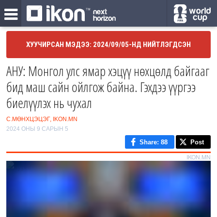
ХУУЧИРСАН МЭДЭЭ: 2024/09/05-НД НИЙТЛЭГДСЭН
АНУ: Монгол улс ямар хэцүү нөхцөлд байгааг
бид маш сайн ойлгож байна. Гэхдээ үүргээ
биелүүлэх нь чухал
С.МӨНХЦЭЦЭГ, IKON.MN
2024 ОНЫ 9 САРЫН 5
Share
: 88
Post
IKON.MN