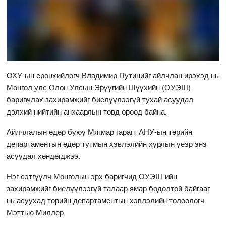
ОХУ-ын ерөнхийлөгч Владимир Путинийг айлчлан ирэхэд нь
Монгол улс Олон Улсын Эрүүгийн Шүүхийн (ОУЭШ)
баривчлах захирамжийг биелүүлээгүй тухай асуудал
дэлхий нийтийн анхаарлын төвд ороод байна.
Айлчлалын өдөр буюу Мягмар гарагт АНУ-ын төрийн
департаментын өдөр тутмын хэвлэлийн хурлын үеэр энэ
асуудал хөндөгджээ.
Нэг сэтгүүлч Монголын эрх баригчид ОУЭШ-ийн
захирамжийг биелүүлээгүй талаар ямар бодолтой байгааг
нь асуухад төрийн департаментын хэвлэлийн төлөөлөгч
Мэттью Миллер