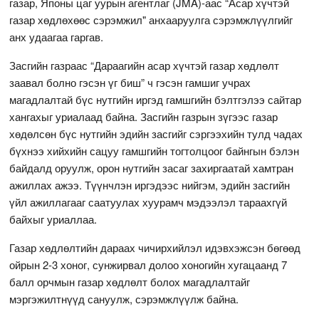
газар, Японы цаг уурын агентлаг (JMA)-аас “Асар хүчтэй
газар хөдлөхөөс сэрэмжил" анхааруулга сэрэмжлүүлгийг
анх удаагаа гаргав.
Засгийн газраас “Дараагийн асар хүчтэй газар хөдлөлт
заавал болно гэсэн үг биш” ч гэсэн гамшиг учрах
магадлалтай бүс нутгийн иргэд гамшгийн бэлтгэлээ сайтар
хангахыг уриалаад байна. Засгийн газрын зүгээс газар
хөдөлсөн бүс нутгийн эдийн засгийг сэргээхийн тулд чадах
бүхнээ хийхийн сацуу гамшгийн тогтолцоог байнгын бэлэн
байдалд оруулж, орон нутгийн засаг захиргаатай хамтран
ажиллах ажээ. Түүнчлэн иргэдээс нийгэм, эдийн засгийн
үйл ажиллагааг саатуулах хуурамч мэдээлэл тараахгүй
байхыг уриаллаа.
Газар хөдлөлтийн дараах чичирхийлэл идэвхэжсэн бөгөөд
ойрын 2-3 хоног, сунжирвал долоо хоногийн хугацаанд 7
балл орчмын газар хөдлөлт болох магадлалтайг
мэргэжилтнүүд сануулж, сэрэмжлүүлж байна.