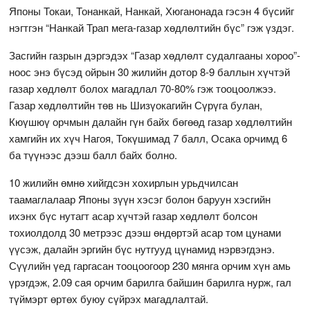
Японы Токаи, Тонанкай, Нанкай, Хюганонада гэсэн 4 бүсийг
нэгтгэн “Нанкай Трап мега-газар хөдлөлтийн бүс” гэж үздэг.
Засгийн газрын дэргэдэх “Газар хөдлөлт судалгааны хороо”-
ноос энэ бүсэд ойрын 30 жилийн дотор 8-9 баллын хүчтэй
газар хөдлөлт болох магадлал 70-80% гэж тооцоолжээ.
Газар хөдлөлтийн төв нь Шизүокагийн Сүрүга булан,
Кюүшюү орчмын далайн гүн байх бөгөөд газар хөдлөлтийн
хамгийн их хүч Нагоя, Токүшимад 7 балл, Осака орчимд 6
ба түүнээс дээш балл байх болно.
10 жилийн өмнө хийгдсэн хохирлын урьдчилсан
таамаглалаар Японы зүүн хэсэг болон баруун хэсгийн
ихэнх бүс нутагт асар хүчтэй газар хөдлөлт болсон
тохиолдолд 30 метрээс дээш өндөртэй асар том цунами
үүсэж, далайн эргийн бүс нутгууд цүнамид нэрвэгдэнэ.
Сүүлийн үед гаргасан тооцоогоор 230 мянга орчим хүн амь
үрэгдэж, 2.09 сая орчим барилга байшин барилга нурж, гал
түймэрт өртөх буюу сүйрэх магадлалтай.