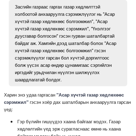
Засгийн газраас гаргах газар хөдлөлттэй
холбоотой анхааруулга сэрэмжлүүлэг нь "Асар
хүчтэй газар хөдлөхөөс болгоомжил", "Асар
хүчтэй газар хөдлөхөөс сэрэмжил", "Үнэлгээг
дуусгавар болгосон" гэсэн гурван шаталбартай
байдаг аж. Хамгийн дээд шаталбар болох "Асар
хүчтэй газар хөдлөхөөс болгоомжил" гэсэн
сэрэмжлүүлэг гарсан бол хүчтэй доргилтоос
болж үүсэх асар өндөр цунамигаас сэргийлэн
иргэдийг урьдчилан нүүлгэн шилжүүлэх
шаардлагатай болдог.
Харин энэ удаа гаргасан
"Асар хүчтэй газар хөдлөхөөс
сэрэмжил"
гэсэн хоёр дах шаталбарын анхааруулга гарсан
үед:
Гэр бүлийн гишүүдээ хаана байгааг мэдэх. Газар
хөдлөлтийн үед эрж сурагласнаас өмнө нь хаана
байгааг мэдсэн байх нь чухал.