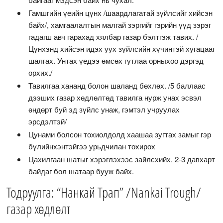
Гамшгийн үеийн цүнх /шаардлагатай зүйлсийг хийсэн
байх/, хамгаалалтын малгай зэргийг гэрийн үүд зэрэг
гадагш авч гарахад хялбар газар бэлтгэж тавих. /
Цүнхэнд хийсэн идэх уух зүйлсийн хүчинтэй хугацааг
шалгах. Унтах үедээ өмсөх гутлаа орныхоо дэргэд
орхих./
Тавилгаа хананд болон шаланд бөхлөх. /5 баллаас
дээших газар хөдлөлтөд тавилга нурж унах эсвэл
өндөрт буй эд зүйлс унаж, гэмтэл учруулах
эрсдэлтэй/
Цунами болсон тохиолдолд хаашаа зугтах замыг гэр
бүлийнхэнтэйгээ урьдчилан тохирох
Цахилгаан шатыг хэрэглэхээс зайлсхийх. 2-3 давхарт
байдаг бол шатаар бууж байх.
Тодруулга: “Нанкай Трап” /Nаnkai Trough/
газар хөдлөлт