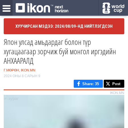
ХУУЧИРСАН МЭДЭЭ: 2024/08/09-НД НИЙТЛЭГДСЭН
Япон улсад амьдардаг болон түр
хугацаагаар зорчиж буй монгол иргэдийн
АНХААРАЛД
Г.МӨРӨН, IKON.MN
2024 ОНЫ 8 САРЫН 9
Share
: 35
Post
IKON.MN