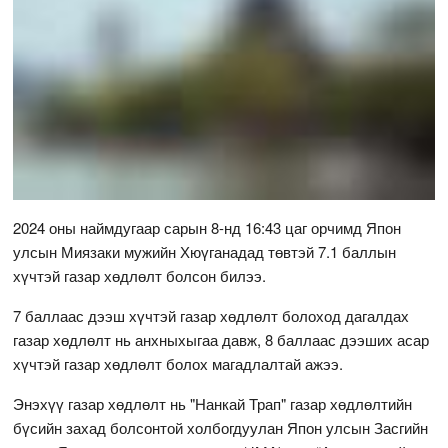
2024 оны наймдугаар сарын 8-нд 16:43 цаг орчимд Япон
улсын Миязаки мужийн Хюүганадад төвтэй 7.1 баллын
хүчтэй газар хөдлөлт болсон билээ.
7 баллаас дээш хүчтэй газар хөдлөлт болоход дагалдах
газар хөдлөлт нь анхныхыгаа давж, 8 баллаас дээших асар
хүчтэй газар хөдлөлт болох магадлалтай ажээ.
Энэхүү газар хөдлөлт нь "Нанкай Трап" газар хөдлөлтийн
бүсийн захад болсонтой холбогдуулан Япон улсын Засгийн