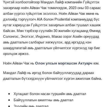
Үүнтэй холбоотойгоор Мандал Лайф компанийн Гүйцэтгэх
захирлаар ноён Айван Чак томилогдож, 2023 оны 03 сараас
албан үүргээ гүйцэтгэж эхэллээ. Ноён Айван Чак өмнө нь
дэлхийд тэргүүлэгч AIA болон Prudential компаниудад бүс
нутаг хариуцсан Гүйцэтгэх захирлын албан тушаал хашиж
байсан. Мөн тэрбээр сүүлийн 30 жилийн хугацаанд Өмнөд
Солонгос, Энэтхэг, Индонез, Макао зэрэг Азийн орнуудад
амь даатгалын салбарыг хөгжүүлэх, ард иргэдэд нэн
шаардлагатай амь даатгалын үйлчилгээг хүргэхэд гар бие
оролцож иржээ.
Ноён Айван Чак нь
Олон улсын мэргэшсэн Актуарч
юм.
Мандал Лайф нь иргэд болон байгууллагуудад дараах
даатгалын бүтээгдэхүүн үйлчилгээг хүргэн ажиллаж байна.
Хугацаат болон насан туршийн амь даатгал
Байгууллагын ажилтны амь даатгал
Зээлийн амь даатгал