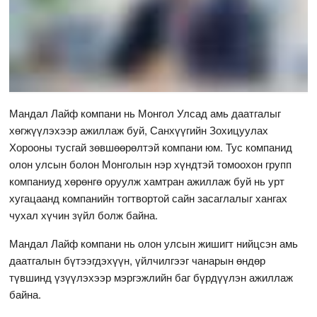
Мандал Лайф компани нь Монгол Улсад амь даатгалыг
хөгжүүлэхээр ажиллаж буй, Санхүүгийн Зохицуулах
Хорооны тусгай зөвшөөрөлтэй компани юм. Тус компанид
олон улсын болон Монголын нэр хүндтэй томоохон групп
компаниуд хөрөнгө оруулж хамтран ажиллаж буй нь урт
хугацаанд компанийн тогтвортой сайн засаглалыг хангах
чухал хүчин зүйл болж байна.
Мандал Лайф компани нь олон улсын жишигт нийцсэн амь
даатгалын бүтээгдэхүүн, үйлчилгээг чанарын өндөр
түвшинд үзүүлэхээр мэргэжлийн баг бүрдүүлэн ажиллаж
байна.