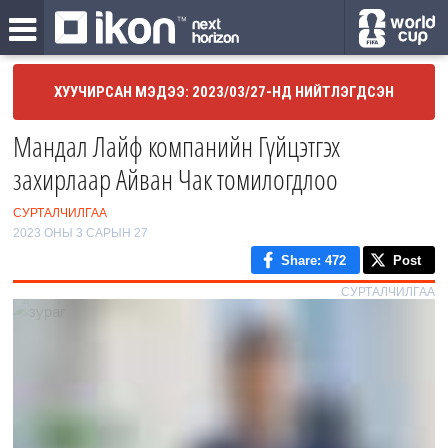
ХУУЧИРСАН МЭДЭЭ: 2023/03/27-НД НИЙТЛЭГДСЭН
Мандал Лайф компанийн Гүйцэтгэх
захирлаар Айван Чак томилогдлоо
СУРТАЛЧИЛГАА
2023 ОНЫ 3 САРЫН 27
Share
: 472
Post
СУРТАЛЧИЛГАА