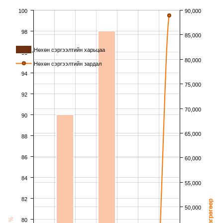
100
90,000
98
85,000
Нөхөн сэргээлтийн харьцаа
96
80,000
Нөхөн сэргээлтийн зардал
94
75,000
92
70,000
90
65,000
88
86
60,000
84
55,000
82
сая төгрөгөөр
50,000
%
80