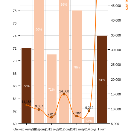
98%
45,000
78
40,000
76
90%
35,000
74
72
30,000
70
25,000
78%
68
20,000
74%
66
72%
71%
14,808
15,000
64
11,183
9,657
9,212
10,000
62
7,382
7,013
61%
60
5,000
Өмнөх жилүүдэд
2010 онд
2011 онд
2012 онд
2013 онд
2014 онд
Нийт