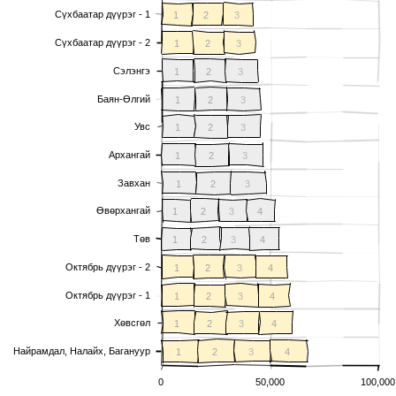
Сүхбаатар дүүрэг - 1
1
2
3
Сүхбаатар дүүрэг - 2
1
2
3
Сэлэнгэ
1
2
3
Баян-Өлгий
1
2
3
Увс
1
2
3
Архангай
1
2
3
Завхан
1
2
3
Өвөрхангай
1
2
3
4
Төв
1
2
3
4
Октябрь дүүрэг - 2
1
2
3
4
Октябрь дүүрэг - 1
1
2
3
4
Хөвсгөл
1
2
3
4
Найрамдал, Налайх, Багануур
1
2
3
4
0
50,000
100,000