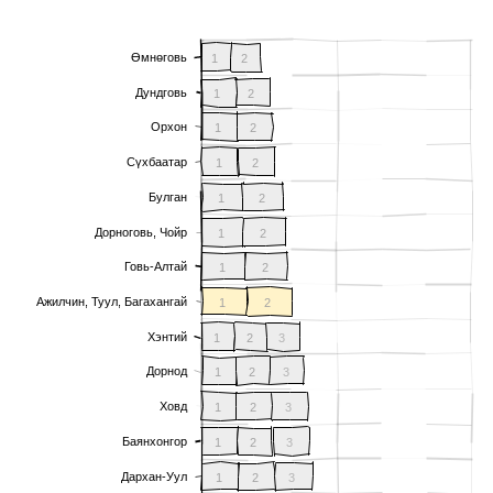
Өмнөговь
1
2
Дундговь
1
2
Орхон
1
2
Сүхбаатар
1
2
Булган
1
2
Дорноговь, Чойр
1
2
Говь-Алтай
1
2
Ажилчин, Туул, Багахангай
1
2
Хэнтий
1
2
3
Дорнод
1
2
3
Ховд
1
2
3
Баянхонгор
1
2
3
Дархан-Уул
1
2
3