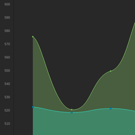
600
590
580
570
560
550
540
530
520
510