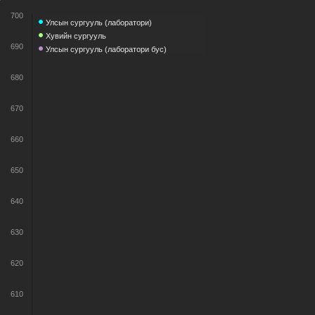
700
Улсын сургууль (лаборатори)
Хувийн сургууль
690
Улсын сургууль (лаборатори бус)
680
670
660
650
640
630
620
610